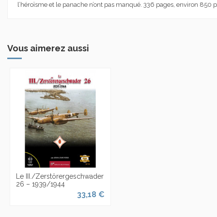
l’héroïsme et le panache n’ont pas manqué. 336 pages, environ 850 ph
Vous aimerez aussi
Le III./Zerstörergeschwader
26 – 1939/1944
33,18 €