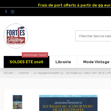
Panneau de gestion des cookies
Frais de port offerts à partir de 99 e
Déstockage massif
SOLDES ÉTÉ 2026
Librairie
Mode Vintage
Accueil
Librairie
La Jagdgeschwader 54 : Les Aigles au 'coeur vert' de la Luft