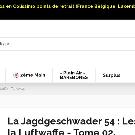
uros en Colissimo points de retrait (France Belgique, Luxe
- Plein Air -
2ème Main
Surplus
BAREBONES
waffe - Tome 02.
La Jagdgeschwader 54 : Les 
la Luftwaffe - Tome 02.