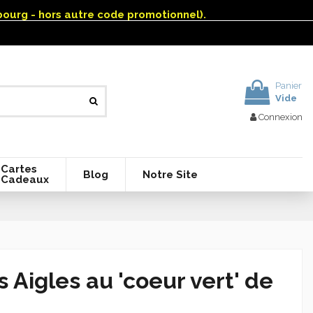
mbourg - hors autre code promotionnel).
Panier
Vide
Connexion
Cartes
Blog
Notre Site
Cadeaux
Aigles au 'coeur vert' de