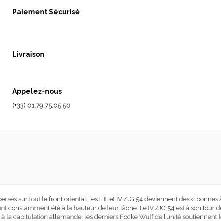
Paiement Sécurisé
Livraison
Appelez-nous
(+33) 01.79.75.05.50
és sur tout le front oriental, les I. II. et IV./JG 54 deviennent des « bonnes à
 ont constamment été à la hauteur de leur tâche. Le IV./JG 54 est à son tou
 la capitulation allemande, les derniers Focke Wulf de l’unité soutiennent l