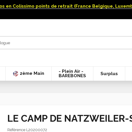
uros en Colissimo points de retrait (France Belgique, Luxe
- Plein Air -
2ème Main
Surplus
BAREBONES
LE CAMP DE NATZWEILER
Référence
L20200072