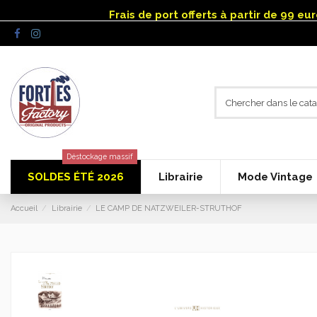
Panneau de gestion des cookies
Frais de port offerts à partir de 99 e
Déstockage massif
SOLDES ÉTÉ 2026
Librairie
Mode Vintage
Accueil
Librairie
LE CAMP DE NATZWEILER-STRUTHOF