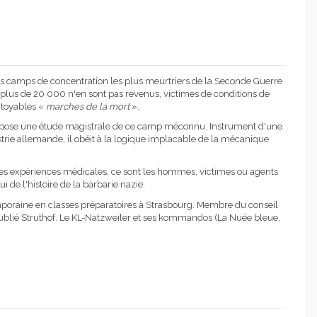
n des camps de concentration les plus meurtriers de la Seconde Guerre
, plus de 20 000 n'en sont pas revenus, victimes de conditions de
pitoyables «
marches de la mort
».
ropose une étude magistrale de ce camp méconnu. Instrument d'une
strie allemande, il obéit à la logique implacable de la mécanique
ou les expériences médicales, ce sont les hommes, victimes ou agents
i de l'histoire de la barbarie nazie.
mporaine en classes préparatoires à Strasbourg. Membre du conseil
publié Struthof. Le KL-Natzweiler et ses kommandos (La Nuée bleue,