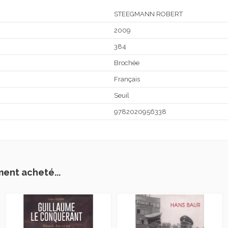
STEEGMANN ROBERT
2009
384
Brochée
Français
Seuil
9782020956338
ment acheté...