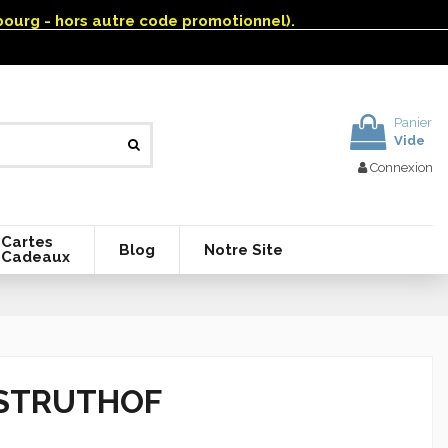
mbourg - hors autre code promotionnel).
Panier
Vide
Connexion
Cartes
Blog
Notre Site
Cadeaux
-STRUTHOF