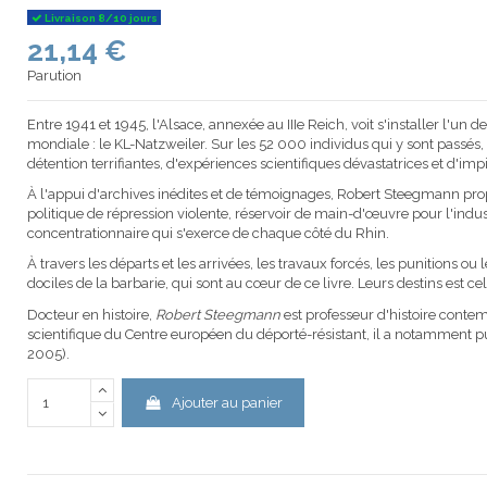
Livraison 8/10 jours
21,14 €
Parution
Entre 1941 et 1945, l'Alsace, annexée au IIIe Reich, voit s'installer l'u
mondiale : le KL-Natzweiler. Sur les 52 000 individus qui y sont passés
détention terrifiantes, d'expériences scientifiques dévastatrices et d'im
À l'appui d'archives inédites et de témoignages, Robert Steegmann p
politique de répression violente, réservoir de main-d'œuvre pour l'indu
concentrationnaire qui s'exerce de chaque côté du Rhin.
À travers les départs et les arrivées, les travaux forcés, les punitions 
dociles de la barbarie, qui sont au cœur de ce livre. Leurs destins est celu
Docteur en histoire,
Robert Steegmann
est professeur d'histoire conte
scientifique du Centre européen du déporté-résistant, il a notamment 
2005).
Ajouter au panier