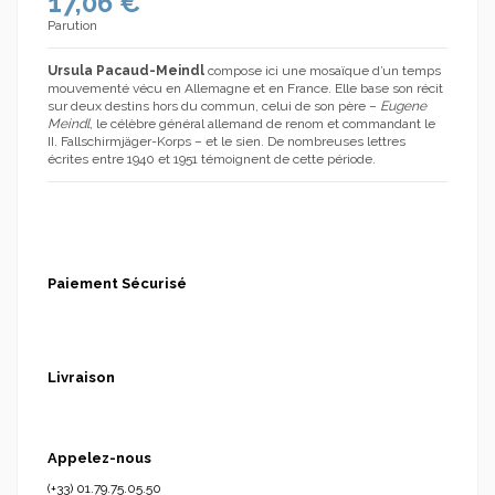
17,06 €
Parution
Ursula Pacaud-Meindl
compose ici une mosaïque d’un temps
(2 avis)
mouvementé vécu en Allemagne et en France. Elle base son récit
sur deux destins hors du commun, celui de son père –
Eugene
Meindl
, le célèbre général allemand de renom et commandant le
II. Fallschirmjäger-Korps – et le sien. De nombreuses lettres
écrites entre 1940 et 1951 témoignent de cette période.
Paiement Sécurisé
Livraison
Appelez-nous
(+33) 01.79.75.05.50