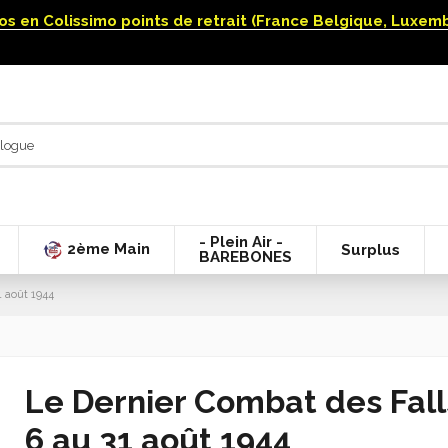
uros en Colissimo points de retrait (France Belgique, Luxe
- Plein Air -
2ème Main
Surplus
BAREBONES
1 août 1944
Le Dernier Combat des Fall
6 au 31 août 1944