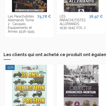
75,78 €
36,97 €
Les Parachutistes
LES
Allemands Tome
PARACHUTISTES
2 : Casques,
ALLEMANDS
Equipements et
1939-1945 VOL 2
Armes 1936-1945
Les clients qui ont acheté ce produit ont égale
-50%