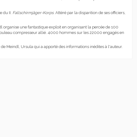
e du II.
Fallschirmjäger-Korps
. Attéré par la disparition de ses officiers,
ndl organise une fantastique exploit en organisant la percée de 100
 au rouleau compresseur allié. 4000 hommes sur les 22000 engagés en
 de Meindl, Ursula qui a apporté des informations inédites à l'auteur.