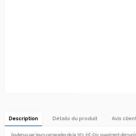
Description
Détails du produit
Avis clien
Soutenus par leurs camarades de la 363. Inf.-Div, quasiment démunis d'