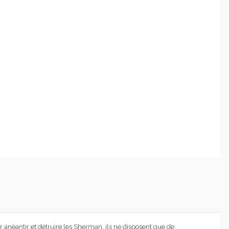
 anéantir et détruire les Sherman, ils ne disposent que de