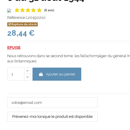
Référence
L20190210
Rupture de stock
28,44 €
(8 avis)
EPUISE
Nous retrouvons dans se second tome, les fallschirmjäger du général Mein
aux britanniques.
Ajouter au panier