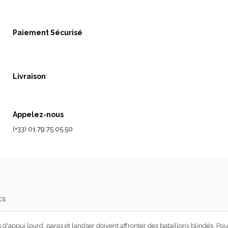
Paiement Sécurisé
Livraison
Appelez-nous
(+33) 01.79.75.05.50
ts
appui lourd, paras et landser doivent affronter des bataillons blindés. Pour