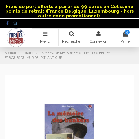
Panneau de gestion des cookies
Frais de port offerts à partir de 99 euros en Colissimo
points de retrait (France Belgique, Luxembourg - hors
autre code promotionnel).
0
Menu
Rechercher
Connexion
Panier
Accueil
Librairie
LA MEMOIRE DES BUNKERS - LES PLUS BELLES
FRESQUES DU MUR DE L'ATLANTIQUE