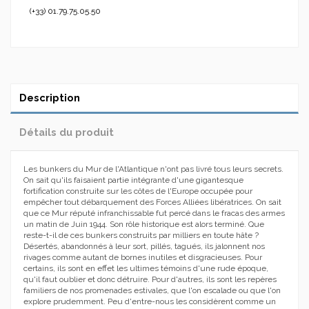
(+33) 01.79.75.05.50
Description
Détails du produit
Les bunkers du Mur de l'Atlantique n'ont pas livré tous leurs secrets.
On sait qu'ils faisaient partie intégrante d'une gigantesque
fortification construite sur les côtes de l'Europe occupée pour
empêcher tout débarquement des Forces Alliées libératrices. On sait
que ce Mur réputé infranchissable fut percé dans le fracas des armes
un matin de Juin 1944. Son rôle historique est alors terminé. Que
reste-t-il de ces bunkers construits par milliers en toute hâte ?
Désertés, abandonnés à leur sort, pillés, tagués, ils jalonnent nos
rivages comme autant de bornes inutiles et disgracieuses. Pour
certains, ils sont en effet les ultimes témoins d'une rude époque,
qu'il faut oublier et donc détruire. Pour d'autres, ils sont les repères
familiers de nos promenades estivales, que l'on escalade ou que l'on
explore prudemment. Peu d'entre-nous les considèrent comme un