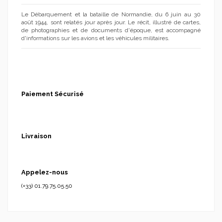
Le Débarquement et la bataille de Normandie, du 6 juin au 30
(1 avis)
août 1944, sont relatés jour après jour. Le récit, illustré de cartes,
de photographies et de documents d'époque, est accompagné
d'informations sur les avions et les véhicules militaires.
Paiement Sécurisé
Livraison
Appelez-nous
(+33) 01.79.75.05.50