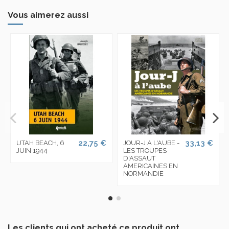
Vous aimerez aussi
22,75 €
33,13 €
UTAH BEACH, 6
JOUR-J A L'AUBE -
JUIN 1944
LES TROUPES
D'ASSAUT
AMERICAINES EN
NORMANDIE
Les clients qui ont acheté ce produit ont