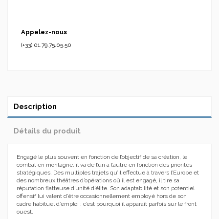
Appelez-nous
(+33) 01.79.75.05.50
Description
Détails du produit
Engagé le plus souvent en fonction de l’objectif de sa création, le
combat en montagne, il va de l’un à l’autre en fonction des priorités
stratégiques. Des multiples trajets qu’il effectue à travers l’Europe et
des nombreux théâtres d’opérations oû il est engagé, il tire sa
réputation flatteuse d’unité d’élite. Son adaptabilité et son potentiel
offensif lui valent d’être occasionnellement employé hors de son
cadre habituel d’emploi : c’est pourquoi il apparaît parfois sur le front
ouest.