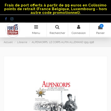
Panneau de gestion des cookies
Frais de port offerts à partir de 99 euros en Colissimo
points de retrait (France Belgique, Luxembourg - hors
autre code promotionnel).
0
Menu
Rechercher
Connexion
Panier
Accueil
Librairie
ALPENKORPS: LE CORPS ALPIN ALLEMAND 1915-1918