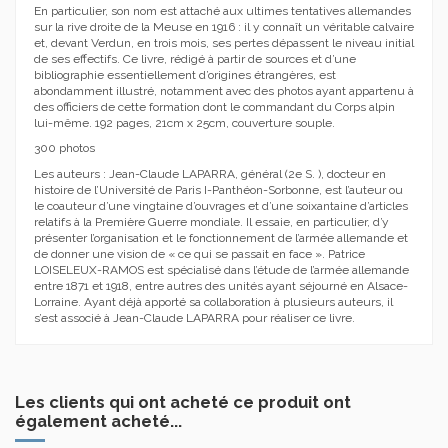
En particulier, son nom est attaché aux ultimes tentatives allemandes
sur la rive droite de la Meuse en 1916 : il y connaît un véritable calvaire
et, devant Verdun, en trois mois, ses pertes dépassent le niveau initial
de ses effectifs. Ce livre, rédigé à partir de sources et d’une
bibliographie essentiellement d’origines étrangères, est
abondamment illustré, notamment avec des photos ayant appartenu à
des officiers de cette formation dont le commandant du Corps alpin
lui-même. 192 pages, 21cm x 25cm, couverture souple.
300 photos
Les auteurs : Jean-Claude LAPARRA, général (2e S. ), docteur en
histoire de l’Université de Paris I-Panthéon-Sorbonne, est l’auteur ou
le coauteur d’une vingtaine d’ouvrages et d’une soixantaine d’articles
relatifs à la Première Guerre mondiale. Il essaie, en particulier, d’y
présenter l’organisation et le fonctionnement de l’armée allemande et
de donner une vision de « ce qui se passait en face ». Patrice
LOISELEUX-RAMOS est spécialisé dans l’étude de l’armée allemande
entre 1871 et 1918, entre autres des unités ayant séjourné en Alsace-
Lorraine. Ayant déjà apporté sa collaboration à plusieurs auteurs, il
s’est associé à Jean-Claude LAPARRA pour réaliser ce livre.
Les clients qui ont acheté ce produit ont
également acheté...