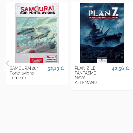
52,13 €
42,56 €
SAMOURAÏ sur
PLAN Z LE
Porte-avions -
FANTASME
Tome 01
NAVAL
ALLEMAND