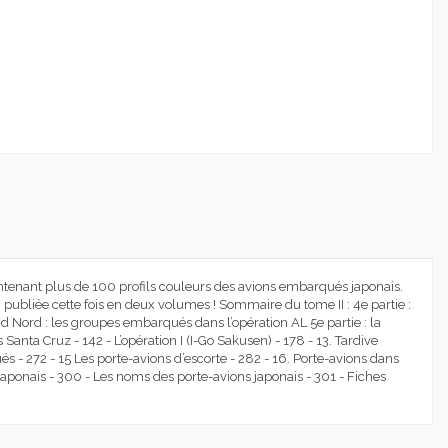
ntenant plus de 100 profils couleurs des avions embarqués japonais.
 publiée cette fois en deux volumes ! Sommaire du tome II : 4e partie :
and Nord : les groupes embarqués dans l’opération AL 5e partie : la
anta Cruz - 142 - L’opération I (I-Go Sakusen) - 178 - 13. Tardive
s - 272 - 15 Les porte-avions d’escorte - 282 - 16. Porte-avions dans
aponais - 300 - Les noms des porte-avions japonais - 301 - Fiches