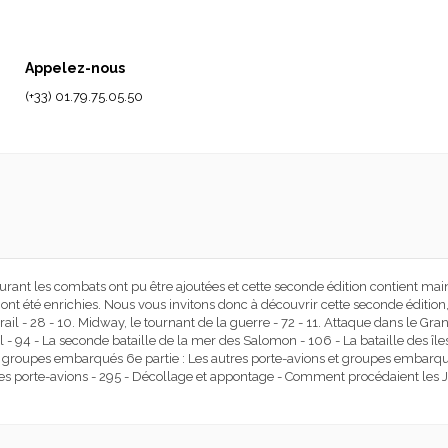
Appelez-nous
(+33) 01.79.75.05.50
ant les combats ont pu être ajoutées et cette seconde édition contient mai
ont été enrichies. Nous vous invitons donc à découvrir cette seconde édition,
orail - 28 - 10. Midway, le tournant de la guerre - 72 - 11. Attaque dans le Gr
- 94 - La seconde bataille de la mer des Salomon - 106 - La bataille des îles S
es groupes embarqués 6e partie : Les autres porte-avions et groupes embarqué
les porte-avions - 295 - Décollage et appontage - Comment procédaient les J