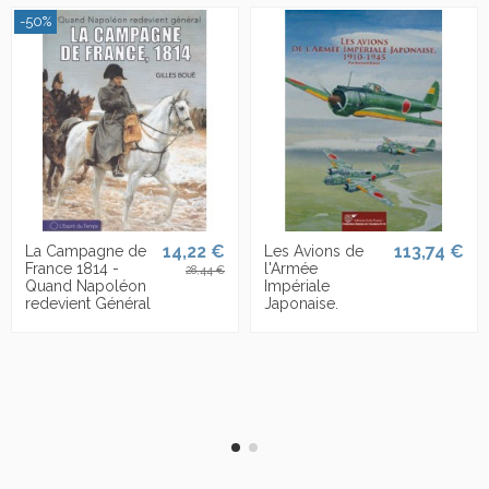
-50%
14,22 €
113,74 €
La Campagne de
Les Avions de
France 1814 -
l'Armée
28,44 €
Quand Napoléon
Impériale
redevient Général
Japonaise.