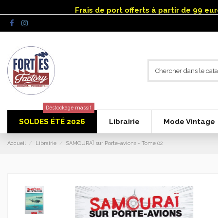
Panneau de gestion des cookies
Frais de port offerts à partir de 99 e
Déstockage massif
SOLDES ÉTÉ 2026
Librairie
Mode Vintage
Accueil
Librairie
SAMOURAÏ sur Porte-avions - Tome 02