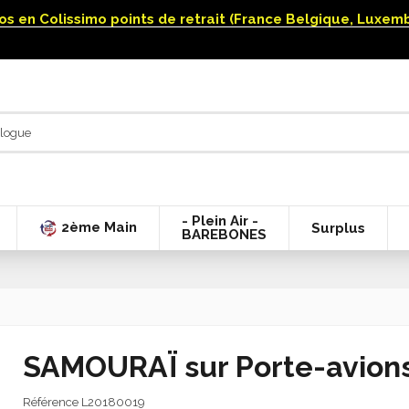
uros en Colissimo points de retrait (France Belgique, Luxe
- Plein Air -
2ème Main
Surplus
BAREBONES
SAMOURAÏ sur Porte-avions
Référence
L20180019