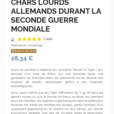
CHARS LOURDS
ALLEMANDS DURANT LA
SECONDE GUERRE
MONDIALE
Référence
L20240054
Rupture de stock
28,34 €
Avant de parvenir à déployer les puissants Panzer VI Tiger I et II
équipés d’un tube de 8,8cm qui vont terroriser toute une
génération de tankistes alliés, les Allemands ont dû étudier des
dizaines de projets, aboutissant parfois à des impasses
(1 avis)
technologiques.
Ainsi, avant même que les Tiger n’affrontent les T-34/76 dans les
plaines russes ou que le Panzer VIII Maus ne fasse ses premiers
tours de chenilles, les ingénieurs germaniques (dont le professeur
Porsche) ont mené de nombreuses études, parfois teintées d’un
surprenant gigantisme ou en avance sur leur temps, qui encore
aujourd’hui recèlent une part de mystère après la destruction