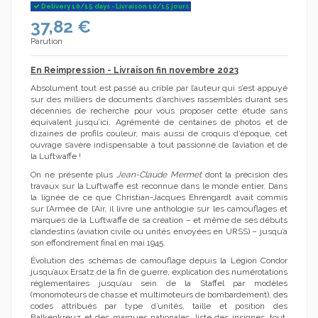
Delivery 10/15 days - Livraison 10/15 jours
37,82 €
Parution
En Reimpression - Livraison fin novembre 2023
(6 avis)
Absolument tout est passé au crible par l’auteur qui s’est appuyé
sur des milliers de documents d’archives rassemblés durant ses
décennies de recherche pour vous proposer cette étude sans
équivalent jusqu’ici. Agrémenté de centaines de photos et de
dizaines de profils couleur, mais aussi de croquis d’époque, cet
ouvrage s’avère indispensable à tout passionné de l’aviation et de
la Luftwaffe !
On ne présente plus
Jean-Claude Mermet
dont la précision des
travaux sur la Luftwaffe est reconnue dans le monde entier. Dans
la lignée de ce que Christian-Jacques Ehrengardt avait commis
sur l’Armée de l’Air, il livre une anthologie sur les camouflages et
marques de la Luftwaffe de sa création – et même de ses débuts
clandestins (aviation civile ou unités envoyées en URSS) – jusqu’à
son effondrement final en mai 1945.
Évolution des schémas de camouflage depuis la Légion Condor
jusqu’aux Ersatz de la fin de guerre, explication des numérotations
réglementaires jusqu’au sein de la Staffel par modèles
(monomoteurs de chasse et multimoteurs de bombardement), des
codes attribués par type d’unités, taille et position des
Balkenkreuz et des marques nationales, liste des insignes, tout,