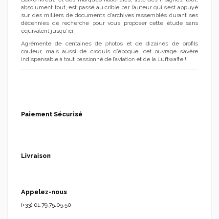
absolument tout, est passé au crible par l’auteur qui s’est appuyé
sur des milliers de documents d’archives rassemblés durant ses
décennies de recherche pour vous proposer cette étude sans
équivalent jusqu’ici.
Agrémenté de centaines de photos et de dizaines de profils
couleur, mais aussi de croquis d’époque, cet ouvrage s’avère
indispensable à tout passionné de l’aviation et de la Luftwaffe !
Paiement Sécurisé
Livraison
Appelez-nous
(+33) 01.79.75.05.50