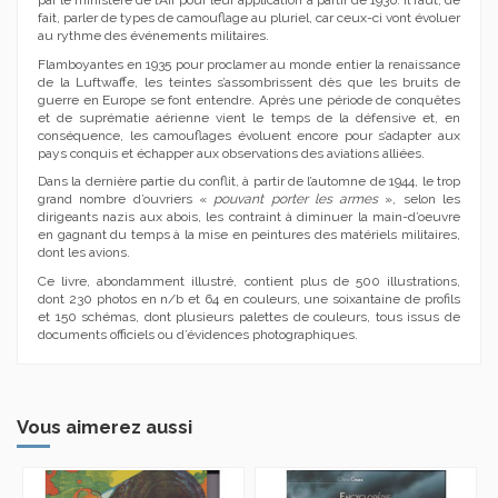
par le ministère de l’Air pour leur application à partir de 1936. Il faut, de
fait, parler de types de camouflage au pluriel, car ceux-ci vont évoluer
au rythme des événements militaires.
Flamboyantes en 1935 pour proclamer au monde entier la renaissance
de la Luftwaffe, les teintes s’assombrissent dès que les bruits de
guerre en Europe se font entendre. Après une période de conquêtes
et de suprématie aérienne vient le temps de la défensive et, en
conséquence, les camouflages évoluent encore pour s’adapter aux
pays conquis et échapper aux observations des aviations alliées.
Dans la dernière partie du conflit, à partir de l’automne de 1944, le trop
grand nombre d’ouvriers «
pouvant porter les armes
», selon les
dirigeants nazis aux abois, les contraint à diminuer la main-d’oeuvre
en gagnant du temps à la mise en peintures des matériels militaires,
dont les avions.
Ce livre, abondamment illustré, contient plus de 500 illustrations,
dont 230 photos en n/b et 64 en couleurs, une soixantaine de profils
et 150 schémas, dont plusieurs palettes de couleurs, tous issus de
documents officiels ou d’évidences photographiques.
Vous aimerez aussi