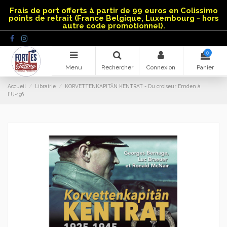
Panneau de gestion des cookies
Frais de port offerts à partir de 99 euros en Colissimo
points de retrait (France Belgique, Luxembourg - hors
autre code promotionnel).
0
Menu
Rechercher
Connexion
Panier
Accueil
Librairie
KORVETTENKAPITÄN KENTRAT - Du croiseur Emden à
l'U-196