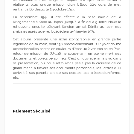
réalise la plus longue mission d’un UBoot, 225 jours de mer,
rentrant à Bordeaux le 23 octobre 1943.
En septembre 1944, il est affecté à la base navale de la
Kriegsmarine à Kobé au Japon, jusqu’à la fin de la guerre. Nous le
retrouvons ensuite côtoyant l’ancien amiral Dönitz au sein des
amicales après guerre. Il décédera le 9 janvier 1974.
Cet album présente une riche iconographie en grande partie
légendée de sa main, dont 130 photos concernant l’U-196 et douze
exceptionnelles photos en couleurs d’époque (avec son chien Polo,
retour de mission de l’U-196, le sous-marin en pleine mer), des
documents, et objets personnels. C’est un ouvrage jamais vu dans
sa présentation, où nous retrouvons pas à pas la croisière de ce
grand marin à travers ses documents personnels, les lettres qu’il
écrivait à ses parents lors de ses escales, ses pièces d’uniforme,
etc.
Paiement Sécurisé