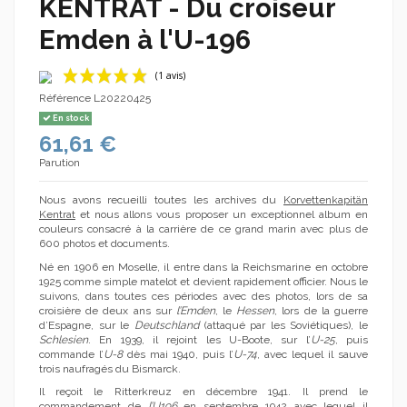
KENTRAT - Du croiseur
Emden à l'U-196
Référence
L20220425
En stock
61,61 €
Parution
Nous avons recueilli toutes les archives du
Korvettenkapitän
Kentrat
et nous allons vous proposer un exceptionnel album en
couleurs consacré à la carrière de ce grand marin avec plus de
(1 avis)
600 photos et documents.
Né en 1906 en Moselle, il entre dans la Reichsmarine en octobre
1925 comme simple matelot et devient rapidement officier. Nous le
suivons, dans toutes ces périodes avec des photos, lors de sa
croisière de deux ans sur
l’Emden
, le
Hessen
, lors de la guerre
d’Espagne, sur le
Deutschland
(attaqué par les Soviétiques), le
Schlesien
. En 1939, il rejoint les U-Boote, sur l’
U-25
, puis
commande l’
U-8
dès mai 1940, puis l’
U-74
, avec lequel il sauve
trois naufragés du Bismarck.
Il reçoit le Ritterkreuz en décembre 1941. Il prend le
commandement de
l’U196
en septembre 1942 avec lequel il