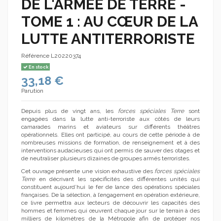
DE L'ARMÉE DE TERRE -
TOME 1 : AU CŒUR DE LA
LUTTE ANTITERRORISTE
Référence
L20220374
En stock
33,18 €
Parution
Depuis plus de vingt ans, les
forces spéciales Terre
sont
engagées dans la lutte anti-terroriste aux côtés de leurs
camarades marins et aviateurs sur différents théâtres
opérationnels. Elles ont participé, au cours de cette période à de
nombreuses missions de formation, de renseignement et à des
interventions audacieuses qui ont permis de sauver des otages et
de neutraliser plusieurs dizaines de groupes armés terroristes.
Cet ouvrage présente une vision exhaustive des
forces spéciales
Terre
en décrivant les spécificités des différentes unités qui
constituent aujourd’hui le fer de lance des opérations spéciales
françaises. De la sélection, à l’engagement en opération extérieure,
ce livre permettra aux lecteurs de découvrir les capacités des
hommes et femmes qui œuvrent chaque jour sur le terrain à des
milliers de kilomètres de la Métropole afin de protéger nos