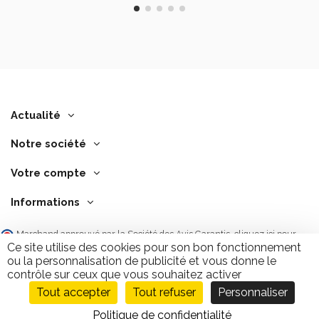
Actualité
Notre société
Votre compte
Informations
Marchand approuvé par la Société des Avis Garantis,
cliquez ici pour
vérifier
.
Ce site utilise des cookies pour son bon fonctionnement
ou la personnalisation de publicité et vous donne le
contrôle sur ceux que vous souhaitez activer
Tout accepter
Tout refuser
Personnaliser
Ajouter au panier
9.7
/10
2843 avis
Politique de confidentialité