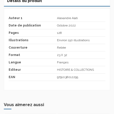
Détails du produit
Auteur 1
Alexandre Alati
Date de publication
Octobre 2022
Pages
128
Illustrations
Environ 150 illustrations
Couverture
Reliée
Format
23 X 32
Langue
Français
Editeur
HISTOIRE & COLLECTIONS
EAN
9791038012295
Vous aimerez aussi