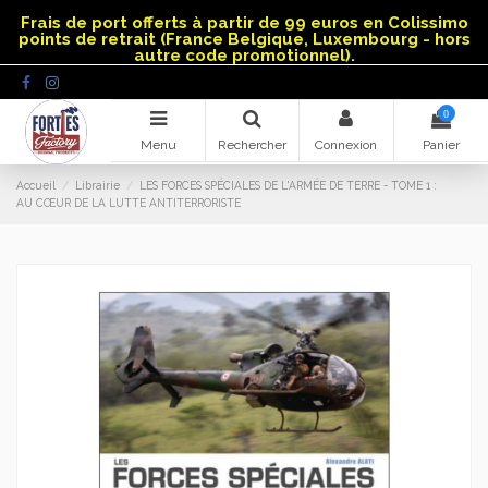
Panneau de gestion des cookies
Frais de port offerts à partir de 99 euros en Colissimo
points de retrait (France Belgique, Luxembourg - hors
autre code promotionnel).
0
Menu
Rechercher
Connexion
Panier
Accueil
Librairie
LES FORCES SPÉCIALES DE L'ARMÉE DE TERRE - TOME 1 :
AU CŒUR DE LA LUTTE ANTITERRORISTE