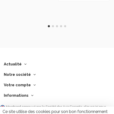
Actualité
Notre société
Votre compte
Informations
Marchand approuvé par la Société des Avis Garantis,
cliquez ici pour
vérifier
.
Ce site utilise des cookies pour son bon fonctionnement