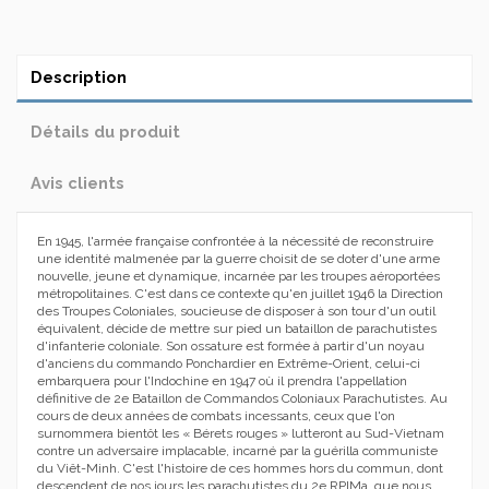
Description
Détails du produit
Avis clients
En 1945, l'armée française confrontée à la nécessité de reconstruire
une identité malmenée par la guerre choisit de se doter d'une arme
nouvelle, jeune et dynamique, incarnée par les troupes aéroportées
métropolitaines. C'est dans ce contexte qu'en juillet 1946 la Direction
des Troupes Coloniales, soucieuse de disposer à son tour d'un outil
équivalent, décide de mettre sur pied un bataillon de parachutistes
d'infanterie coloniale. Son ossature est formée à partir d'un noyau
d'anciens du commando Ponchardier en Extrême-Orient, celui-ci
embarquera pour l'Indochine en 1947 où il prendra l'appellation
définitive de 2e Bataillon de Commandos Coloniaux Parachutistes. Au
cours de deux années de combats incessants, ceux que l'on
surnommera bientôt les « Bérets rouges » lutteront au Sud-Vietnam
contre un adversaire implacable, incarné par la guérilla communiste
du Viêt-Minh. C'est l'histoire de ces hommes hors du commun, dont
descendent de nos jours les parachutistes du 2e RPIMa, que nous