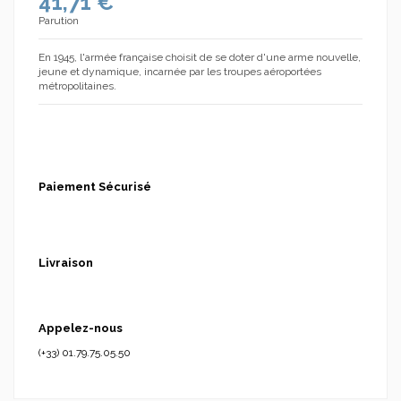
41,71 €
Parution
En 1945, l'armée française choisit de se doter d'une arme nouvelle,
(1 avis)
jeune et dynamique, incarnée par les troupes aéroportées
métropolitaines.
Paiement Sécurisé
Livraison
Appelez-nous
(+33) 01.79.75.05.50