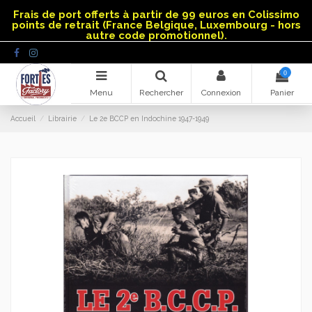
Panneau de gestion des cookies
Frais de port offerts à partir de 99 euros en Colissimo
points de retrait (France Belgique, Luxembourg - hors
autre code promotionnel).
0
Menu
Rechercher
Connexion
Panier
Accueil
Librairie
Le 2e BCCP en Indochine 1947-1949