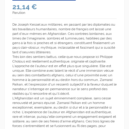
21,14 €
Parution
De Joseph Kessel aux militaires, en passant par les diplomates ou
les travailleurs humanitaires, nombre de français ont laissé une
part d'eux-mêmes en Afghanistan. Ces contrées lointaines, aux
limes de l'imaginaire, sombres et lumineuses, habitées par des
gens à la fois si proches et si étrangers, constituent finalement un
pays clair-obscur, mythique, inclassable et fascinant qui a suscité
tant d'oeuvres littéraires.
Très loin des sentiers battus, celle que nous propose ici Philippe
Cholous est réellement authentique, originale et captivante.
L'approche de l'auteur est en effet plus que singulière. Elle est
unique. Elle combine avec talent le récit d'une immersion vécue
au sein des combattants afghans, celui d'une proximité avec un
homme à la personnalité et au destin hors du commun, Zamaraï
Païkan, et l'expression d'un ressenti subjectif à la faveur duquel le
narrateur s'interroge en permanence sur le sens profond des
réalités qu'il rencontre et qu'il décrit.
L'Afghanistan est un sujet éminemment complexe, sans cesse
renouvelé et jamais épuisé. Zamaraï Païkan est un homme
exceptionnel, exemplaire, au destin si dur et à la personnalité si
riche. L'expérience de l'auteur en Afghanistan est authentique,
rare et intense, puisqu'elle comprend un engagement exigeant et
solitaire, au sein de ses frères d'arme afghans. Ces trois lignes de
forces s'entremêlent et se fusionnent au fil des pages, pour