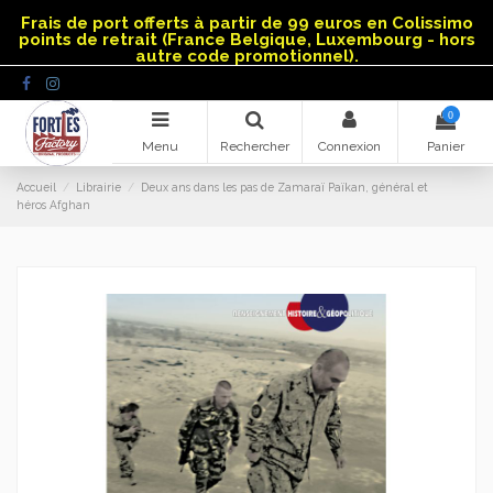
Panneau de gestion des cookies
Frais de port offerts à partir de 99 euros en Colissimo
points de retrait (France Belgique, Luxembourg - hors
autre code promotionnel).
0
Menu
Rechercher
Connexion
Panier
Accueil
Librairie
Deux ans dans les pas de Zamaraï Païkan, général et
héros Afghan