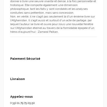
donner à livre une oeuvre vivante et dense, à la fois personnelle et
historique. Elle comporte également une dimension
philosophique, tant les faits y sont constatés et les analyses
conduites sans prétention, mais sans concession.
Non, en vérité, il ne s'agit pas seulement là d'un énième livre sur
l'Afghanistan. Il s'agit aussi et surtout d'un acte de partage, par
lequel l'auteur se livre et ouvre pour nous une nouvelle fenêtre
sur l'Afghanistan éternel au travers de la formidable épopée d'un
héros d'aujourd'hui : Zamaraï Païkan.
Paiement Sécurisé
Livraison
Appelez-nous
(+33) 01.79.75.05.50