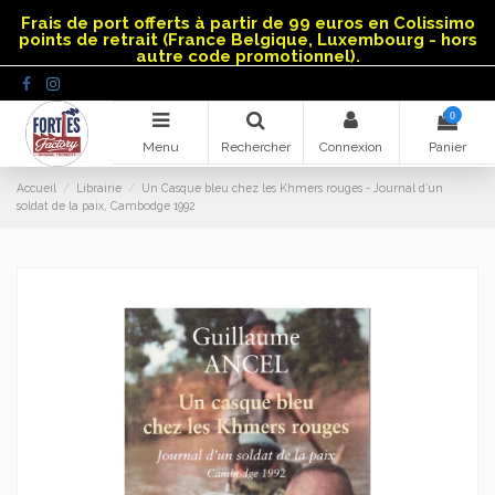
Panneau de gestion des cookies
Frais de port offerts à partir de 99 euros en Colissimo
points de retrait (France Belgique, Luxembourg - hors
autre code promotionnel).
0
Menu
Rechercher
Connexion
Panier
Accueil
Librairie
Un Casque bleu chez les Khmers rouges - Journal d’un
soldat de la paix, Cambodge 1992