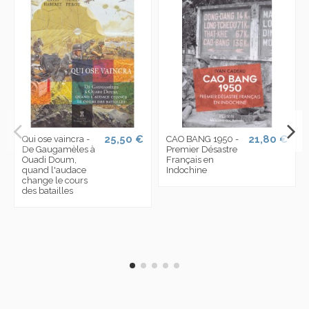
25,50 €
21,80 €
Qui ose vaincra -
CAO BANG 1950 -
De Gaugamèles à
Premier Désastre
Ouadi Doum,
Français en
quand l'audace
Indochine
change le cours
des batailles