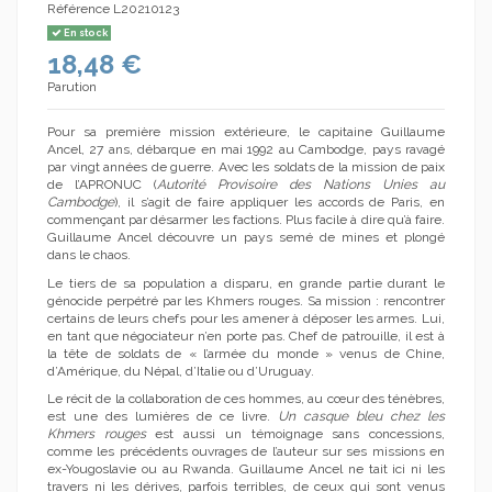
Référence
L20210123
En stock
18,48 €
Parution
Pour sa première mission extérieure, le capitaine Guillaume
Ancel, 27 ans, débarque en mai 1992 au Cambodge, pays ravagé
par vingt années de guerre. Avec les soldats de la mission de paix
de l’APRONUC (
Autorité Provisoire des Nations Unies au
Cambodge
), il s’agit de faire appliquer les accords de Paris, en
commençant par désarmer les factions. Plus facile à dire qu’à faire.
Guillaume Ancel découvre un pays semé de mines et plongé
dans le chaos.
Le tiers de sa population a disparu, en grande partie durant le
génocide perpétré par les Khmers rouges. Sa mission : rencontrer
certains de leurs chefs pour les amener à déposer les armes. Lui,
en tant que négociateur n’en porte pas. Chef de patrouille, il est à
la tête de soldats de « l’armée du monde » venus de Chine,
d’Amérique, du Népal, d’Italie ou d’Uruguay.
Le récit de la collaboration de ces hommes, au cœur des ténèbres,
est une des lumières de ce livre.
Un casque bleu chez les
Khmers rouges
est aussi un témoignage sans concessions,
comme les précédents ouvrages de l’auteur sur ses missions en
ex-Yougoslavie ou au Rwanda. Guillaume Ancel ne tait ici ni les
travers ni les dérives, parfois terribles, de ceux qui sont venus