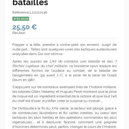
batailles
Référence
L20210136
En stock
25,50 €
Parution
Frapper à la tête, prendre à contre-pied son ennemi, surgir de
nulle part... Telles sont quelques-unes des tactiques audacieuses
analysées dans
Qui ose vaincra
.
Après les succès de
L'Art de conduire une bataille
et des
7
Péchés capitaux du chef militaire
, ce troisième opus explore les
différentes formes de l'audace au combat, de la bataille de
Gaugamèles en 331 avant J.-C. à la prise de la base de Ouadi
Doum en 1987.
S'appuyant sur de nombreux exemples tirés de l'histoire militaire,
les colonels Gilles Haberey et Hugues Perot montrent que la prise
de risque est un ingrédient essentiel de la victoire et que tout l'art
du chef est d'oser, mystifier, créer la surprise ou innover...
De l'Antiquité à la fin du XXe siècle, le lecteur est plongé, grâce à
de nombreuses illustrations et 80 cartes inédites, au coeur des
tactiques les plus hardies et des opérations commandos les plus
ingénieuses... et il découvre, fasciné, comment une poignée
d'hommes déterminés peut, parfois, changer le cours de l'Histoire.