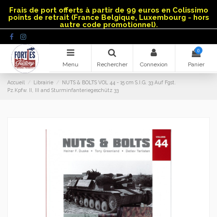
Panneau de gestion des cookies
Frais de port offerts à partir de 99 euros en Colissimo
points de retrait (France Belgique, Luxembourg - hors
autre code promotionnel).
0
Menu
Rechercher
Connexion
Panier
Accueil
Librairie
NUTS & BOLTS VOL 44 - 15 cm S.I.G. 33 Auf Fgst.
Pz.Kpfw. II, III and Sturminfanteriegeschütz 33