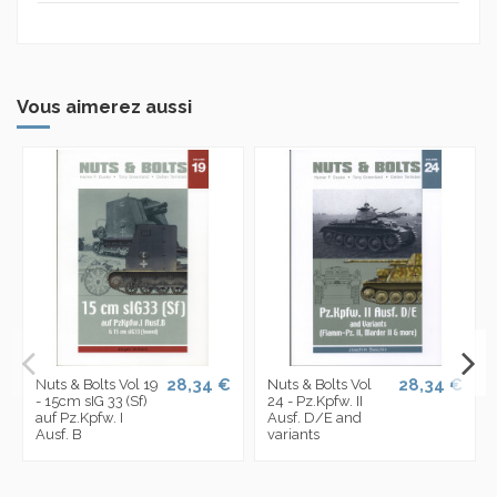
Vous aimerez aussi
28,34 €
28,34 €
Nuts & Bolts Vol 19
Nuts & Bolts Vol
- 15cm sIG 33 (Sf)
24 - Pz.Kpfw. II
auf Pz.Kpfw. I
Ausf. D/E and
Ausf. B
variants