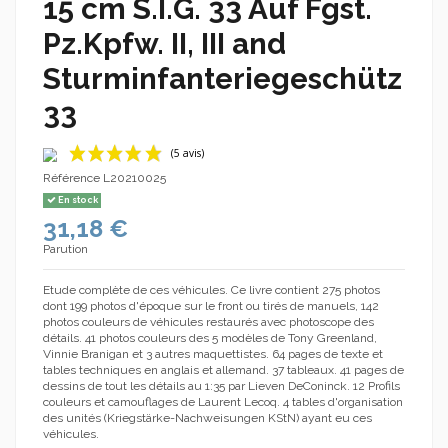
15 cm S.I.G. 33 Auf Fgst.
Pz.Kpfw. II, III and
Sturminfanteriegeschütz
33
Référence
L20210025
En stock
31,18 €
Parution
Etude complète de ces véhicules. Ce livre contient 275 photos
dont 199 photos d'époque sur le front ou tirés de manuels, 142
photos couleurs de véhicules restaurés avec photoscope des
(5 avis)
détails. 41 photos couleurs des 5 modèles de Tony Greenland,
Vinnie Branigan et 3 autres maquettistes. 64 pages de texte et
tables techniques en anglais et allemand. 37 tableaux. 41 pages de
dessins de tout les détails au 1:35 par Lieven DeConinck. 12 Profils
couleurs et camouflages de Laurent Lecoq. 4 tables d'organisation
des unités (Kriegstärke-Nachweisungen KStN) ayant eu ces
véhicules.