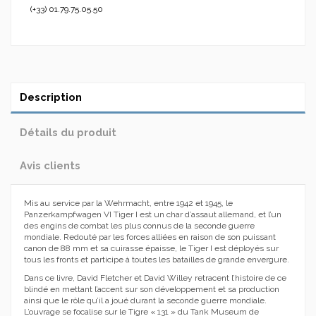
(+33) 01.79.75.05.50
Description
Détails du produit
Avis clients
Mis au service par la Wehrmacht, entre 1942 et 1945, le
Panzerkampfwagen VI Tiger I est un char d’assaut allemand, et l’un
des engins de combat les plus connus de la seconde guerre
mondiale. Redouté par les forces alliées en raison de son puissant
canon de 88 mm et sa cuirasse épaisse, le Tiger I est déployés sur
tous les fronts et participe à toutes les batailles de grande envergure.
Dans ce livre, David Fletcher et David Willey retracent l’histoire de ce
blindé en mettant l’accent sur son développement et sa production
ainsi que le rôle qu’il a joué durant la seconde guerre mondiale.
L’ouvrage se focalise sur le Tigre « 131 » du Tank Museum de