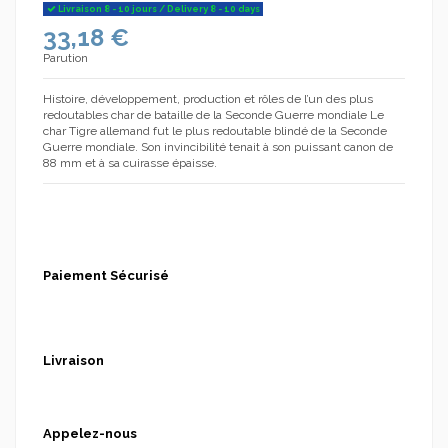
Livraison 8 - 10 jours / Delivery 8 - 10 days
33,18 €
Parution
Histoire, développement, production et rôles de l’un des plus
(1 avis)
redoutables char de bataille de la Seconde Guerre mondiale Le
char Tigre allemand fut le plus redoutable blindé de la Seconde
Guerre mondiale. Son invincibilité tenait à son puissant canon de
88 mm et à sa cuirasse épaisse.
Paiement Sécurisé
Livraison
Appelez-nous