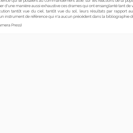
ce qui se posaient au commandement allié, sur les réactions de la population 
nser d'une manière aussi exhaustive ces drames qui ont ensanglanté tant de vi
écution tantôt vue du ciel, tantôt vue du sol, leurs résultats par rapport 
t un instrument de référence qui n'a aucun précédent dans la bibliographie d
Camera Press)