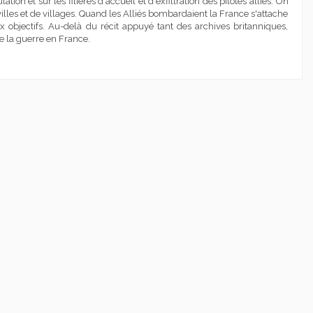
et sur les filières d'accueil et d'exfiltration des pilotes alliés. On
lles et de villages. Quand les Alliés bombardaient la France s'attache
aux objectifs. Au-delà du récit appuyé tant des archives britanniques,
e la guerre en France.