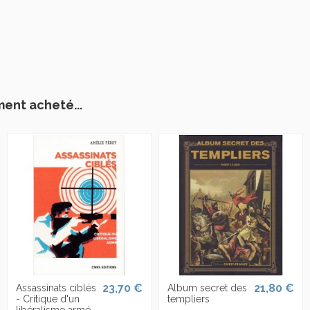
ment acheté...
23,70 €
21,80 €
Assassinats ciblés
Album secret des
- Critique d'un
templiers
libéralisme armé