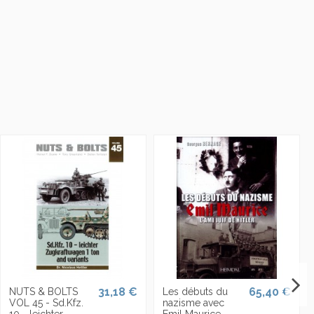
31,18 €
65,40 €
NUTS & BOLTS
Les débuts du
VOL 45 - Sd.Kfz.
nazisme avec
10 - leichter
Emil Maurice,