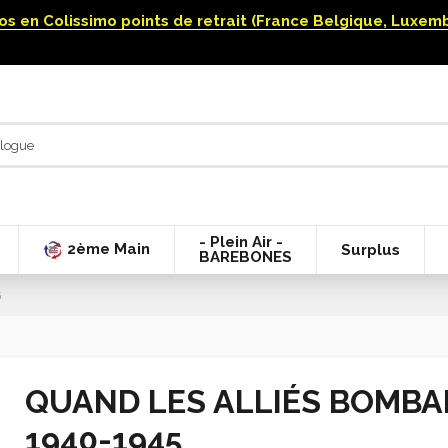
uros en Colissimo points de retrait (France Belgique, Luxe
- Plein Air -
2ème Main
Surplus
BAREBONES
5
QUAND LES ALLIÉS BOMBA
1940-1945