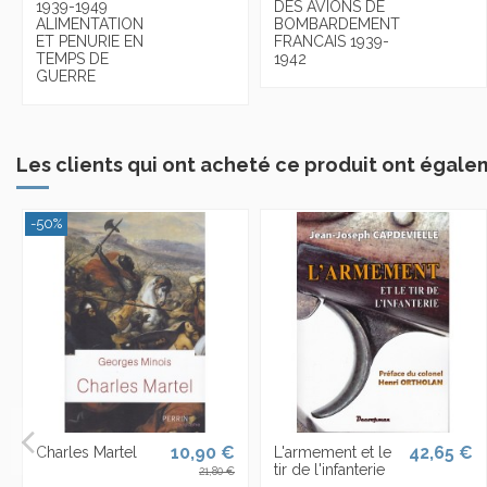
1939-1949
DES AVIONS DE
ALIMENTATION
BOMBARDEMENT
ET PENURIE EN
FRANCAIS 1939-
TEMPS DE
1942
GUERRE
Les clients qui ont acheté ce produit ont égale
-50%
10,90 €
42,65 €
Charles Martel
L'armement et le
tir de l'infanterie
21,80 €