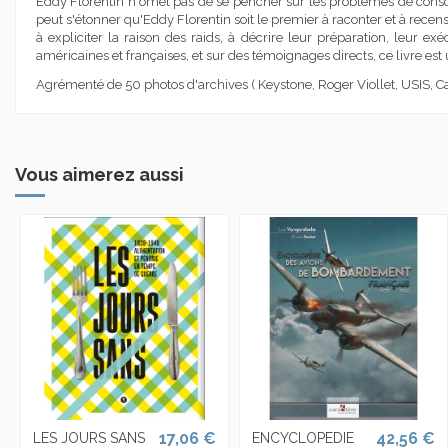
Eddy Florentin n'omet pas de se pencher sur les problèmes de conscien
peut s'étonner qu'Eddy Florentin soit le premier à raconter et à rece
à expliciter la raison des raids, à décrire leur préparation, leur ex
américaines et françaises, et sur des témoignages directs, ce livre es
Agrémenté de 50 photos d'archives ( Keystone, Roger Viollet, USIS, 
Vous aimerez aussi
17,06 €
42,56 €
LES JOURS SANS
ENCYCLOPEDIE