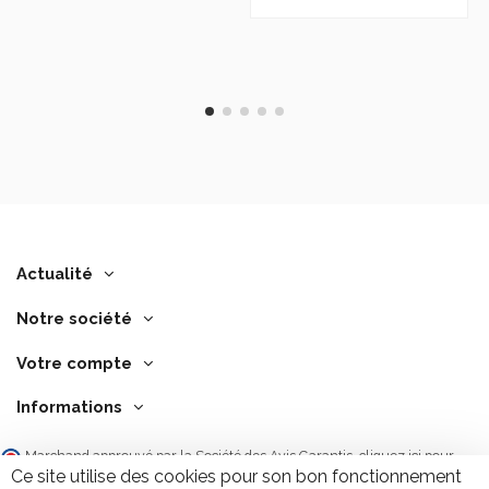
Actualité
Notre société
Votre compte
Informations
Marchand approuvé par la Société des Avis Garantis,
cliquez ici pour
vérifier
.
Ce site utilise des cookies pour son bon fonctionnement