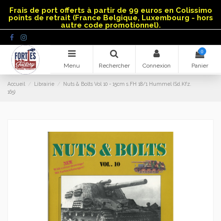
Panneau de gestion des cookies
Frais de port offerts à partir de 99 euros en Colissimo
points de retrait (France Belgique, Luxembourg - hors
autre code promotionnel).
0
Menu
Rechercher
Connexion
Panier
Accueil
Librairie
Nuts & Bolts Vol 10 - 15cm s.FH 18/1 Hummel (Sd.Kfz.
165)