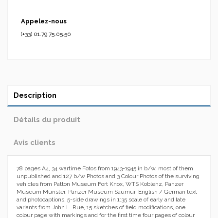
Appelez-nous
(+33) 01.79.75.05.50
Description
Détails du produit
Avis clients
78 pages A4, 34 wartime Fotos from 1943-1945 in b/w, most of them
unpublished and 127 b/w Photos and 3 Colour Photos of the surviving
vehicles from Patton Museum Fort Knox, WTS Koblenz, Panzer
Museum Munster, Panzer Museum Saumur. English / German text
and photocaptions, 5-side drawings in 1:35 scale of early and late
variants from John L. Rue, 15 sketches of field modifications, one
colour page with markings and for the first time four pages of colour