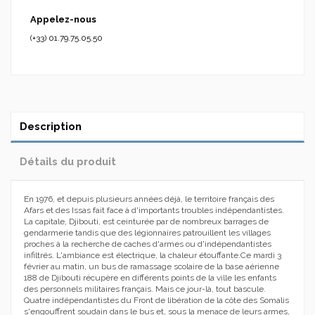
Appelez-nous
(+33) 01.79.75.05.50
Description
Détails du produit
En 1976, et depuis plusieurs années déjà, le territoire français des
Afars et des Issas fait face à d'importants troubles indépendantistes.
La capitale, Djibouti, est ceinturée par de nombreux barrages de
gendarmerie tandis que des légionnaires patrouillent les villages
proches à la recherche de caches d'armes ou d'indépendantistes
infiltrés. L'ambiance est électrique, la chaleur étouffante.Ce mardi 3
février au matin, un bus de ramassage scolaire de la base aérienne
188 de Djibouti récupère en différents points de la ville les enfants
des personnels militaires français. Mais ce jour-là, tout bascule.
Quatre indépendantistes du Front de libération de la côte des Somalis
s'engouffrent soudain dans le bus et, sous la menace de leurs armes,