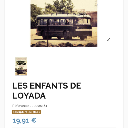
LES ENFANTS DE
LOYADA
Référence
L20200181
Rupture de stock
19,91 €