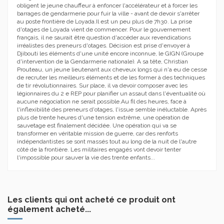
obligent le jeune chauffeur à enfoncer l'accélérateur et à forcer les
barrages de gendarmerie pour fuir la ville - avant de devoir s'arrêter
au poste frontière de Loyada.Il est un peu plus de 7h30. La prise
d'otages de Loyada vient de commencer. Pour le gouvernement
français, il ne saurait être question d'accéder aux revendications
irréalistes des preneurs d'otages. Décision est prise d'envoyer à
Djibouti les éléments d'une unité encore inconnue, le GIGN (Groupe
d'intervention de la Gendarmerie nationale). A sa tête, Christian
Prouteau, un jeune lieutenant aux cheveux longs qui n'a eu de cesse
de recruter les meilleurs éléments et de les former à des techniques
de tir révolutionnaires. Sur place, il va devoir composer avec les
légionnaires du 2 e REP pour planifier un assaut dans l'éventualité où
aucune négociation ne serait possible.Au fil des heures, face à
l'inflexibilité des preneurs d'otages, l'issue semble inéluctable. Après
plus de trente heures d'une tension extrême, une opération de
sauvetage est finalement décidée. Une opération qui va se
transformer en véritable mission de guerre, car des renforts
indépendantistes se sont massés tout au long de la nuit de l'autre
côté de la frontière. Les militaires engagés vont devoir tenter
l'impossible pour sauver la vie des trente enfants...
Les clients qui ont acheté ce produit ont
également acheté...