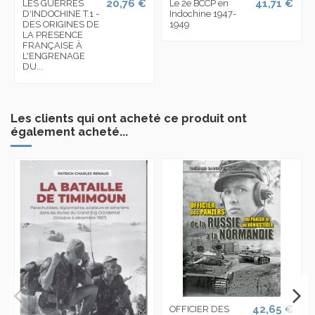
20,76 €
41,71 €
LES GUERRES
Le 2e BCCP en
D'INDOCHINE T.1 -
Indochine 1947-
DES ORIGINES DE
1949
LA PRESENCE
FRANÇAISE À
L'ENGRENAGE
DU...
Les clients qui ont acheté ce produit ont
également acheté...
42,65 €
OFFICIER DES