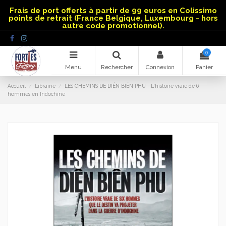
Panneau de gestion des cookies
Frais de port offerts à partir de 99 euros en Colissimo
points de retrait (France Belgique, Luxembourg - hors
autre code promotionnel).
0
Menu
Rechercher
Connexion
Panier
Accueil
Librairie
LES CHEMINS DE DIÊN BIÊN PHU - L'histoire vraie de 6
hommes en Indochine