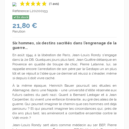
Référence
L20200153
En stock
21,80 €
Parution
Six hommes, six destins sacrifiés dans l'engrenage de la
guerre...
(1 avis)
En août 1944, à la libération de Paris, Jean-Louis Rondy s'engage
dans la 2e DB. Quelques jours plus tard, Jean Guêtre débarque en
Provence en qualité de troupe de choc. Pierre Latanne, lui, se
rappelle encore l'arrestation de son père par la Gestapo un an plus
tôt et se réjouit à l'idée que ce dernier ait réussi à s'évader, même
si depuis il doit vivre caché.
À la même époque, Heinrich Bauer poursuit ses études en
Allemagne, dans une Napola - une université d'élite réservée aux
futurs cadres du parti nazi. Quant à Bernard Ledogar et à Jean
Carpentier, ils vivent une enfance itinérante, au gré des aléas de la
guerre. Qui pourrait imaginer le chemin que ces hommes ont déjà
parcouru ? Et qui pourrait imaginer les circonstances qui, près de
dix ans plus tard, les amèneront à combattre ensemble contre le
Viêt-minh ?
Jean-Louis Rondy sert alors comme médecin au 1er BEP, Pierre