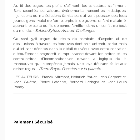
Au fil des pages, les profils s'affinent, les caractères s'affirment.
Sont racontés les valeurs, événements, rencontres initiatiques,
injonctions ou malédictions familiales qui vont pousser ces tous
jeunes gens, -valet de ferme, orphelin de guerre, enfant mal aimé,
apprenti exploité ou fils de bonne famille-, dans un conflit du bout
du monde. -
Sabine Syfuss-Arnaud, Challenges
Ce sont 576 pages de récits de combats, d'espoirs et de
désillusions, à travers les épreuves dont on a entendu parler mais
qui ici sont décrites dans le détail du vécu, avec cette sensation
d'étouffement progressif, d'impuissance devant les ordres et les
contre-ordres, d'incompréhension devant la logique de la
manoeuvre qui n'empêche jamais une loyauté sans faille aux
ordres reçus. -
Pierre Bayle, Pensées sur la planète
LES AUTEURS : Franck Mirmont, Heinrich Bauer, Jean Carpentier,
Jean Guêtre, Pierre Latanne, Bernard Ledogar et Jean-Louis
Rondy.
Paiement Sécurisé