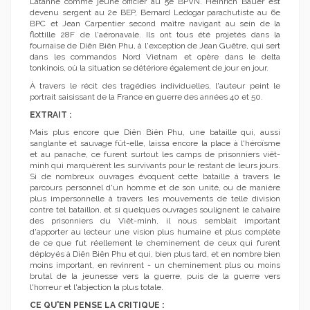
Latanne comme jeune officier au 5e BPVN. Heinrich Bauer est
devenu sergent au 2e BEP, Bernard Ledogar parachutiste au 6e
BPC et Jean Carpentier second maître navigant au sein de la
flottille 28F de l'aéronavale. Ils ont tous été projetés dans la
fournaise de Diên Biên Phu, à l'exception de Jean Guêtre, qui sert
dans les commandos Nord Vietnam et opère dans le delta
tonkinois, où la situation se détériore également de jour en jour.
À travers le récit des tragédies individuelles, l'auteur peint le
portrait saisissant de la France en guerre des années 40 et 50.
EXTRAIT :
Mais plus encore que Diên Biên Phu, une bataille qui, aussi
sanglante et sauvage fût-elle, laissa encore la place à l'héroïsme
et au panache, ce furent surtout les camps de prisonniers viêt-
minh qui marquèrent les survivants pour le restant de leurs jours.
Si de nombreux ouvrages évoquent cette bataille à travers le
parcours personnel d'un homme et de son unité, ou de manière
plus impersonnelle à travers les mouvements de telle division
contre tel bataillon, et si quelques ouvrages soulignent le calvaire
des prisonniers du Viêt-minh, il nous semblait important
d'apporter au lecteur une vision plus humaine et plus complète
de ce que fut réellement le cheminement de ceux qui furent
déployés à Diên Biên Phu et qui, bien plus tard, et en nombre bien
moins important, en revinrent - un cheminement plus ou moins
brutal de la jeunesse vers la guerre, puis de la guerre vers
l'horreur et l'abjection la plus totale.
CE QU'EN PENSE LA CRITIQUE :