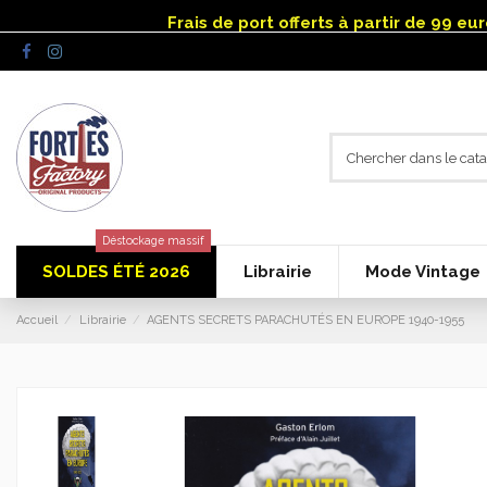
Panneau de gestion des cookies
Frais de port offerts à partir de 99 e
Déstockage massif
SOLDES ÉTÉ 2026
Librairie
Mode Vintage
Accueil
Librairie
AGENTS SECRETS PARACHUTÉS EN EUROPE 1940-1955