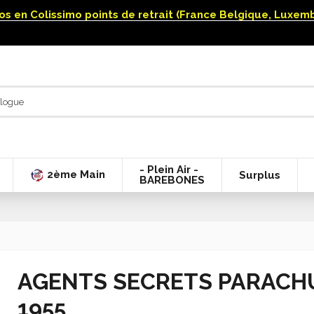
uros en Colissimo points de retrait (France Belgique, Luxe
- Plein Air -
2ème Main
Surplus
BAREBONES
AGENTS SECRETS PARACHU
1955