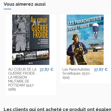
Vous aimerez aussi
37,87 €
37,87 €
AU COEUR DE LA
Les Parachutistes
GUERRE FROIDE :
Soviétiques 1930-
LA MISSION
1945
MILITAIRE DE
POTSDAM 1947-
1989
Les clients qui ont acheté ce produit ont égale