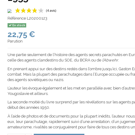
Référence
L20200123
En stock
22,75 €
(4 avis)
Parution
Une partie seulement de l’histoire des agents secrets parachutés en E
celle des agents clandestins du SOE, du BCRA ou de
l’Abwehr
.
En prenant appui sur des destins restés dans l’ombre jusqu’ici, Gaston 
combat. Mais la plupart des parachutages dans l’Europe occupée ou f
des agents soviétiques ou nazis.
L’auteur les évoque également et les met en parallèle avec bien d’autre
Yougoslavie et ailleurs.
La seconde moitié du livre surprend par les révélations sur les agents p
début des années 1950.
À l’aide de photos et de documents pour la plupart inédits, l’auteur nous
eux, leur parachutage, rapidement suivi d’une arrestation, d’un jugem
amateurisme, rivalités se conjuguèrent pour faire de tous ces destins un