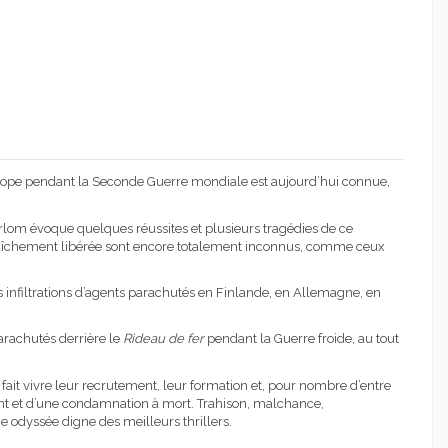
urope pendant la Seconde Guerre mondiale est aujourd’hui connue,
Erlom évoque quelques réussites et plusieurs tragédies de ce
raîchement libérée sont encore totalement inconnus, comme ceux
s infiltrations d’agents parachutés en Finlande, en Allemagne, en
arachutés derrière le
Rideau de fer
pendant la Guerre froide, au tout
 fait vivre leur recrutement, leur formation et, pour nombre d’entre
ent et d’une condamnation à mort. Trahison, malchance,
e odyssée digne des meilleurs thrillers.