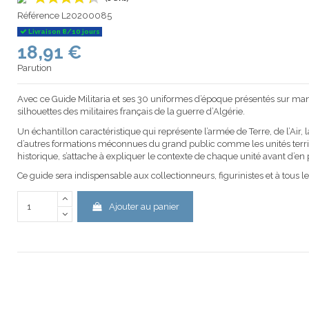
Référence
L20200085
Livraison 8/10 jours
18,91 €
(3 avis)
Parution
Avec ce Guide Militaria et ses 30 uniformes d’époque présentés sur man
silhouettes des militaires français de la guerre d’Algérie.
Un échantillon caractéristique qui représente l’armée de Terre, de l’Air,
d’autres formations méconnues du grand public comme les unités territor
historique, s’attache à expliquer le contexte de chaque unité avant d’en 
Ce guide sera indispensable aux collectionneurs, figurinistes et à tous le
Ajouter au panier