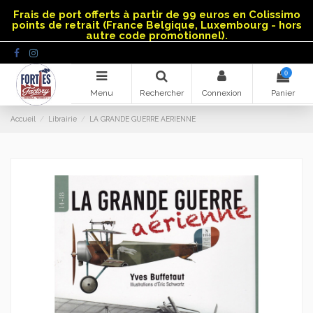
Panneau de gestion des cookies
Frais de port offerts à partir de 99 euros en Colissimo
points de retrait (France Belgique, Luxembourg - hors
autre code promotionnel).
0
Menu
Rechercher
Connexion
Panier
Accueil
Librairie
LA GRANDE GUERRE AERIENNE