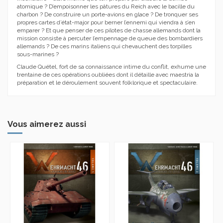
atomique ? D’empoisonner les pâtures du Reich avec le bacille du
charbon ? De construire un porte-avions en glace ? De tronquer ses
propres cartes d’état-major pour berner l’ennemi qui viendra à s’en
emparer ? Et que penser de ces pilotes de chasse allemands dont la
mission consiste à percuter l’empennage de queue des bombardiers
allemands ? De ces marins italiens qui chevauchent des torpilles
sous-marines ?
Claude Quétel, fort de sa connaissance intime du conflit, exhume une
trentaine de ces opérations oubliées dont il détaille avec maestria la
préparation et le déroulement souvent folklorique et spectaculaire.
Vous aimerez aussi