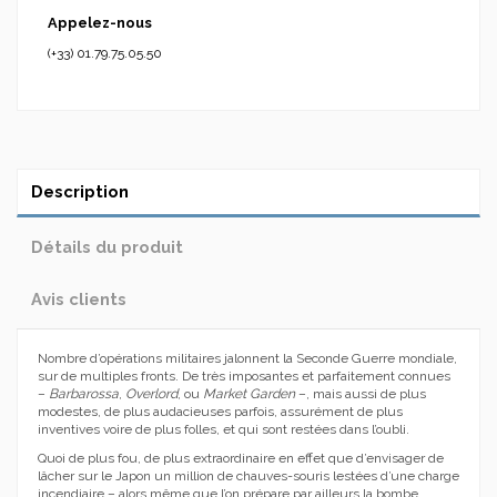
Appelez-nous
(+33) 01.79.75.05.50
Description
Détails du produit
Avis clients
Nombre d’opérations militaires jalonnent la Seconde Guerre mondiale,
sur de multiples fronts. De très imposantes et parfaitement connues
–
Barbarossa
,
Overlord
, ou
Market Garden
–, mais aussi de plus
modestes, de plus audacieuses parfois, assurément de plus
inventives voire de plus folles, et qui sont restées dans l’oubli.
Quoi de plus fou, de plus extraordinaire en effet que d’envisager de
lâcher sur le Japon un million de chauves-souris lestées d’une charge
incendiaire – alors même que l’on prépare par ailleurs la bombe