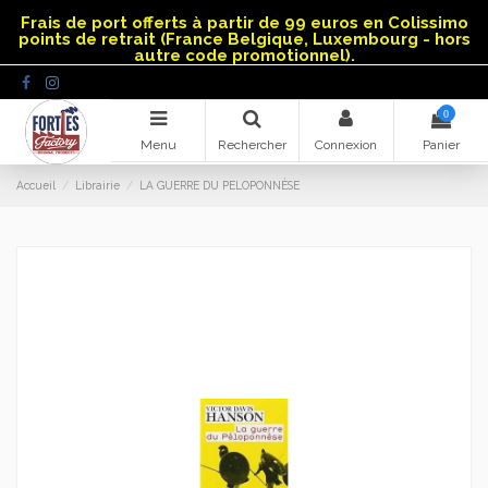
Panneau de gestion des cookies
Frais de port offerts à partir de 99 euros en Colissimo
points de retrait (France Belgique, Luxembourg - hors
autre code promotionnel).
0
Menu
Rechercher
Connexion
Panier
Accueil
Librairie
LA GUERRE DU PELOPONNÈSE