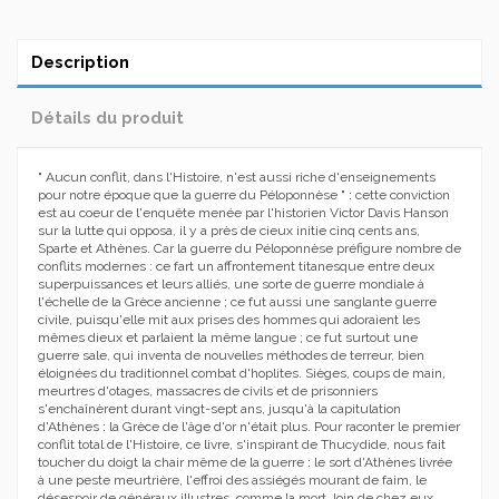
Description
Détails du produit
" Aucun conflit, dans l'Histoire, n'est aussi riche d'enseignements
pour notre époque que la guerre du Péloponnèse " : cette conviction
est au coeur de l'enquête menée par l'historien Victor Davis Hanson
sur la lutte qui opposa, il y a près de cieux initie cinq cents ans,
Sparte et Athènes. Car la guerre du Péloponnèse préfigure nombre de
conflits modernes : ce fart un affrontement titanesque entre deux
superpuissances et leurs alliés, une sorte de guerre mondiale à
l'échelle de la Grèce ancienne ; ce fut aussi une sanglante guerre
civile, puisqu'elle mit aux prises des hommes qui adoraient les
mêmes dieux et parlaient la même langue ; ce fut surtout une
guerre sale, qui inventa de nouvelles méthodes de terreur, bien
éloignées du traditionnel combat d'hoplites. Sièges, coups de main,
meurtres d'otages, massacres de civils et de prisonniers
s'enchaînèrent durant vingt-sept ans, jusqu'à la capitulation
d'Athènes : la Grèce de l'âge d'or n'était plus. Pour raconter le premier
conflit total de l'Histoire, ce livre, s'inspirant de Thucydide, nous fait
toucher du doigt la chair même de la guerre : le sort d'Athènes livrée
à une peste meurtrière, l'effroi des assiégés mourant de faim, le
désespoir de généraux illustres, comme la mort, loin de chez eux,