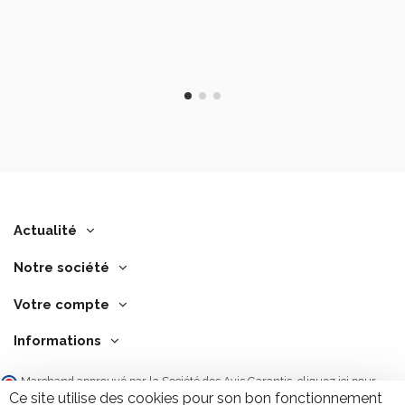
Actualité
Notre société
Votre compte
Informations
Marchand approuvé par la Société des Avis Garantis,
cliquez ici pour
vérifier
.
Ce site utilise des cookies pour son bon fonctionnement