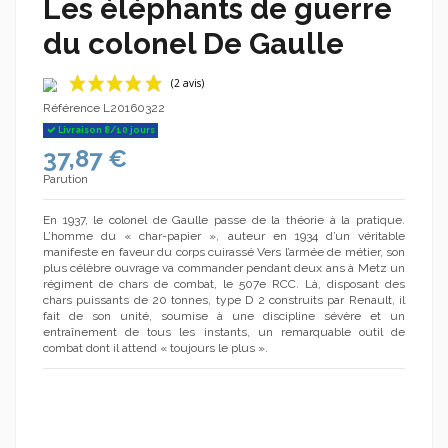
Les éléphants de guerre
du colonel De Gaulle
Référence
L20160322
Livraison 8/10 jours
37,87 €
Parution
En 1937, le colonel de Gaulle passe de la théorie à la pratique.
L’homme du « char-papier », auteur en 1934 d’un véritable
manifeste en faveur du corps cuirassé Vers l’armée de métier, son
(2 avis)
plus célèbre ouvrage va commander pendant deux ans à Metz un
régiment de chars de combat, le 507e RCC. Là, disposant des
chars puissants de 20 tonnes, type D 2 construits par Renault, il
fait de son unité, soumise à une discipline sévère et un
entraînement de tous les instants, un remarquable outil de
combat dont il attend « toujours le plus ».