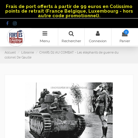
Panneau de gestion des cookies
Frais de port offerts à partir de 99 euros en Colissimo
points de retrait (France Belgique, Luxembourg - hors
autre code promotionnel).
0
Menu
Rechercher
Connexion
Panier
Accueil
Librairie
CHARS D2 AU COMBAT - Les éléphants de guerre du
colonel De Gaulle