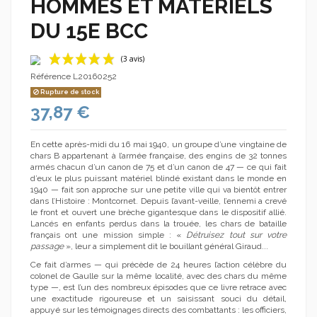
HOMMES ET MATERIELS
DU 15E BCC
Référence
L20160252
Rupture de stock
37,87 €
En cette après-midi du 16 mai 1940, un groupe d’une vingtaine de
chars B appartenant à l’armée française, des engins de 32 tonnes
armés chacun d’un canon de 75 et d’un canon de 47 — ce qui fait
d’eux le plus puissant matériel blindé existant dans le monde en
(3 avis)
1940 — fait son approche sur une petite ville qui va bientôt entrer
dans l’Histoire : Montcornet. Depuis l’avant-veille, l’ennemi a crevé
le front et ouvert une brèche gigantesque dans le dispositif allié.
Lancés en enfants perdus dans la trouée, les chars de bataille
français ont une mission simple : «
Détruisez tout sur votre
passage
», leur a simplement dit le bouillant général Giraud...
Ce fait d’armes — qui précède de 24 heures l’action célèbre du
colonel de Gaulle sur la même localité, avec des chars du même
type —, est l’un des nombreux épisodes que ce livre retrace avec
une exactitude rigoureuse et un saisissant souci du détail,
appuyé sur les témoignages directs des combattants : les officiers,