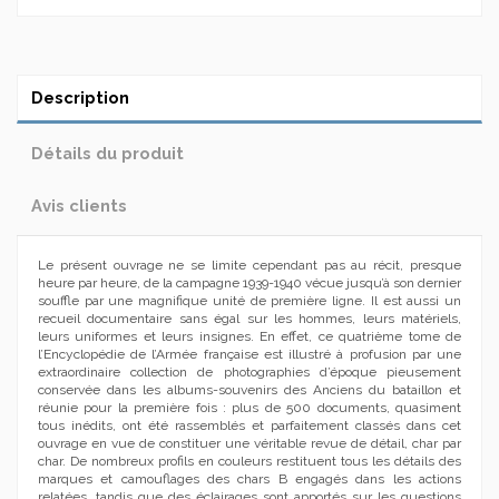
Description
Détails du produit
Avis clients
Le présent ouvrage ne se limite cependant pas au récit, presque
heure par heure, de la campagne 1939-1940 vécue jusqu’à son dernier
souffle par une magnifique unité de première ligne. Il est aussi un
recueil documentaire sans égal sur les hommes, leurs matériels,
leurs uniformes et leurs insignes. En effet, ce quatrième tome de
l’Encyclopédie de l’Armée française est illustré à profusion par une
extraordinaire collection de photographies d’époque pieusement
conservée dans les albums-souvenirs des Anciens du bataillon et
réunie pour la première fois : plus de 500 documents, quasiment
tous inédits, ont été rassemblés et parfaitement classés dans cet
ouvrage en vue de constituer une véritable revue de détail, char par
char. De nombreux profils en couleurs restituent tous les détails des
marques et camouflages des chars B engagés dans les actions
relatées, tandis que des éclairages sont apportés sur les questions