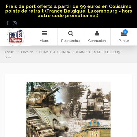
Panneau de gestion des cookies
Frais de port offerts à partir de 99 euros en Colissimo
points de retrait (France Belgique, Luxembourg - hors
autre code promotionnel).
0
Menu
Rechercher
Connexion
Panier
Accueil
Librairie
CHARS B AU COMBAT : HOMMES ET MATERIELS DU 15E
BCC