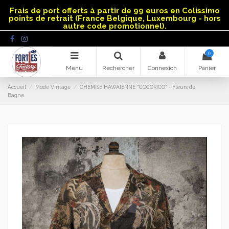
Panneau de gestion des cookies
Frais de port offerts à partir de 99 euros en Colissimo
points de retrait (France Belgique, Luxembourg - hors
autre code promotionnel).
0
Menu
Rechercher
Connexion
Panier
Accueil
Mode Vintage
CHEMISE HAWAIENNE "COCORICO" - Fleurs de
Bagne