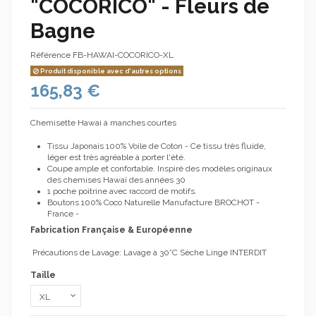
"COCORICO" - Fleurs de
Bagne
Référence
FB-HAWAI-COCORICO-XL
Produit disponible avec d'autres options
165,83 €
Chemisette Hawai à manches courtes
Tissu Japonais 100% Voile de Coton - Ce tissu très fluide,
léger est très agréable à porter l'été.
Coupe ample et confortable. Inspiré des modèles originaux
des chemises Hawaï des années 30
1 poche poitrine avec raccord de motifs.
Boutons 100% Coco Naturelle Manufacture BROCHOT -
France -
Fabrication Française & Européenne
Précautions de Lavage: Lavage à 30°C Sèche Linge INTERDIT
Taille