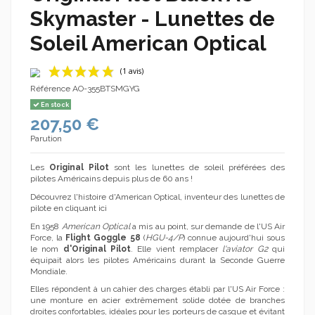
Skymaster - Lunettes de
Soleil American Optical
Référence
AO-355BTSMGYG
En stock
207,50 €
Parution
Les
Original Pilot
sont les lunettes de soleil préférées des
pilotes Américains depuis plus de 60 ans !
(1 avis)
Découvrez l'histoire d'American Optical, inventeur des lunettes de
pilote en cliquant ici
En 1958
American Optical
a mis au point, sur demande de l'US Air
Force, la
Flight Goggle 58
(
HGU-4/P
) connue aujourd'hui sous
le nom
d'Original Pilot
. Elle vient remplacer
l'aviator G2
qui
équipait alors les pilotes Américains durant la Seconde Guerre
Mondiale.
Elles répondent à un cahier des charges établi par l'US Air Force :
une monture en acier extrêmement solide dotée de branches
droites confortables, idéales pour les porteurs de casque et évitant