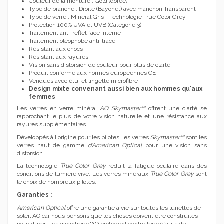
Couleur de la monture : Gold (dorée)
Type de branche : Droite (Bayonet) avec manchon Transparent
Type de verre : Mineral Gris - Technologie True Color Grey
Protection 100% UVA et UVB (Catégorie 3)
Traitement anti-reflet face interne
Traitement oléophobe anti-trace
Résistant aux chocs
Résistant aux rayures
Vision sans distorsion de couleur pour plus de clarté
Produit conforme aux normes européennes CE
Vendues avec étui et lingette microfibre
Design mixte convenant aussi bien aux hommes qu'aux
femmes
Les verres en verre minéral
AO Skymaster™
offrent une clarté se
rapprochant le plus de votre vision naturelle et une résistance aux
rayures supplémentaires.
Développés à l'origine pour les pilotes, les verres
Skymaster™
sont les
verres haut de gamme
d'American Optical
pour une vision sans
distorsion.
La technologie
True Color Grey
réduit la fatigue oculaire dans des
conditions de lumière vive. Les verres minéraux
True Color Grey
sont
le choix de nombreux pilotes.
Garanties :
American Optical
offre une garantie à vie sur toutes les lunettes de
soleil AO car nous pensons que les choses doivent être construites
pour durer. Les garanties d'AO protègent contre les défauts de