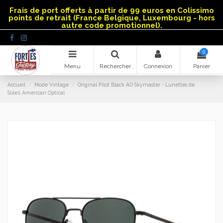
Panneau de gestion des cookies
Frais de port offerts à partir de 99 euros en Colissimo
points de retrait (France Belgique, Luxembourg - hors
autre code promotionnel).
0
Menu
Rechercher
Connexion
Panier
Accueil
Mode Vintage
Original Pilot Black AO Skymaster - Lunettes de
Soleil American Optical