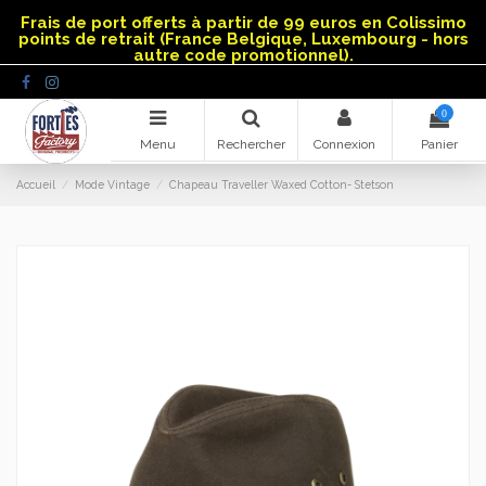
Panneau de gestion des cookies
Frais de port offerts à partir de 99 euros en Colissimo
points de retrait (France Belgique, Luxembourg - hors
autre code promotionnel).
0
Menu
Rechercher
Connexion
Panier
Accueil
Mode Vintage
Chapeau Traveller Waxed Cotton- Stetson