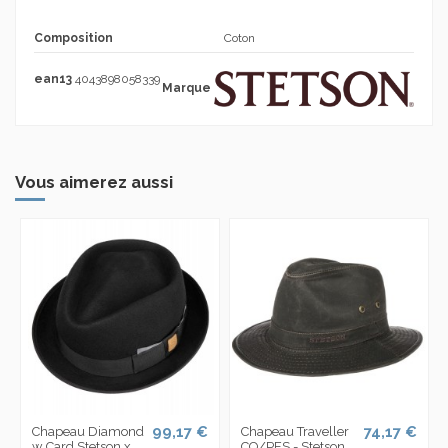
Composition
Coton
ean13
4043898058339
Marque
Vous aimerez aussi
99,17 €
74,17 €
Chapeau Diamond
Chapeau Traveller
w Card Stetson x
CO/PES - Stetson