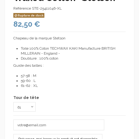
Référence
STE-25411046-XL
Rupture de stock
82,50 €
Chapeau de la marque Stetson
Toile 100% Coton TECHWAX KAKI Manufacture BRITISH
MILLERAIN - England -
Doublure : 100% coton
Guide des tailles :
57-58 : M
59-60 : L
61-62 : XL
Tour de tête