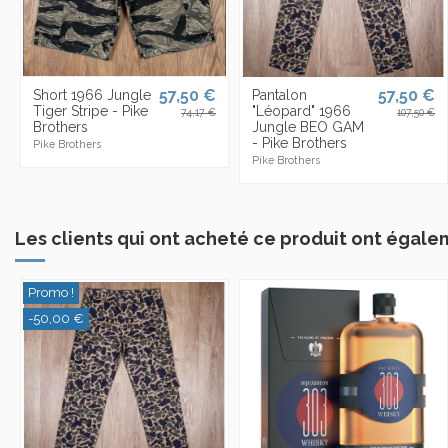
57,50 €
57,50 €
Short 1966 Jungle
Pantalon
Tiger Stripe - Pike
"Léopard" 1966
74,17 €
107,50 €
Brothers
Jungle BEO GAM
- Pike Brothers
Pike Brothers
Pike Brothers
Les clients qui ont acheté ce produit ont égale
Promo !
-50,00 €