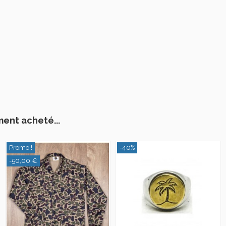
ment acheté...
Promo !
-40%
-50,00 €