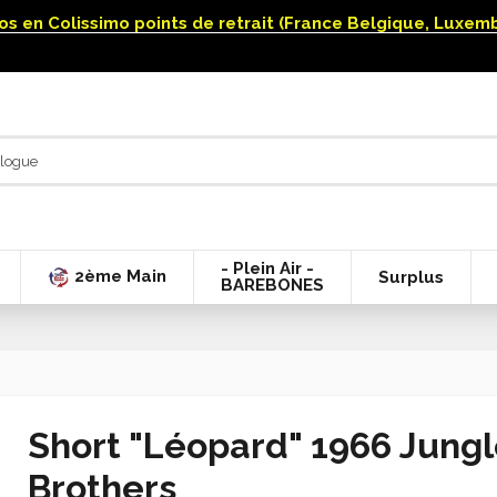
uros en Colissimo points de retrait (France Belgique, Luxe
- Plein Air -
2ème Main
Surplus
BAREBONES
Short "Léopard" 1966 Jung
Brothers