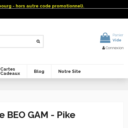
mbourg - hors autre code promotionnel).
Panier
Vide
Connexion
Cartes
Blog
Notre Site
Cadeaux
le BEO GAM - Pike