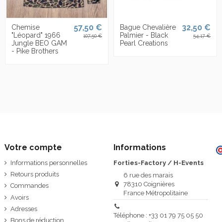
57,50 €
32,50 €
Chemise
Bague Chevalière
"Léopard" 1966
Palmier - Black
107,50 €
54,17 €
Jungle BEO GAM
Pearl Creations
- Pike Brothers
Votre compte
Informations
Informations personnelles
Forties-Factory / H-Events
Retours produits
6 rue des marais
78310 Coignières
Commandes
France Métropolitaine
Avoirs
Adresses
Téléphone : +33 01 79 75 05 50
Bons de réduction