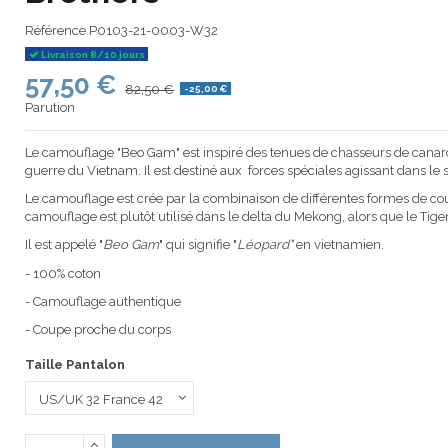
Référence
P0103-21-0003-W32
Livraison 8/10 jours
57,50 €
82,50 €
-25,00 €
Parution
Le camouflage "Beo Gam" est inspiré des tenues de chasseurs de canar
guerre du Vietnam. Il est destiné aux forces spéciales agissant dans le 
Le camouflage est crée par la combinaison de différentes formes de cou
camouflage est plutôt utilisé dans le delta du Mekong, alors que le Tiger
Il est appelé "
Beo Gam
" qui signifie "
Léopard"
en vietnamien.
- 100% coton
- Camouflage authentique
- Coupe proche du corps
Taille Pantalon