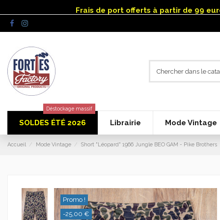
Panneau de gestion des cookies
Frais de port offerts à partir de 99 e
Déstockage massif
SOLDES ÉTÉ 2026
Librairie
Mode Vintage
Accueil
Mode Vintage
Short "Léopard" 1966 Jungle BEO GAM - Pike Brothers
Promo !
-25,00 €