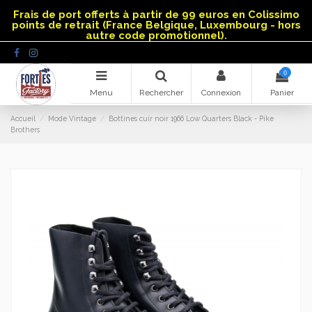
Panneau de gestion des cookies
Frais de port offerts à partir de 99 euros en Colissimo
points de retrait (France Belgique, Luxembourg - hors
autre code promotionnel).
0
Menu
Rechercher
Connexion
Panier
Accueil
Mode Vintage
Bottines cuir noir 1966 Low Quarters Black - Pike
Brothers