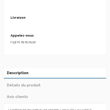
Livraison
Appelez-nous
(+33) 01.79.75.05.50
Description
Détails du produit
Avis clients
La bottine est équipée d'une semelle «
neva slip
» qui a fait la