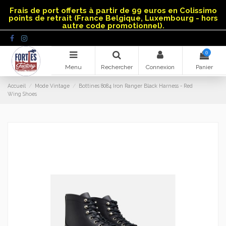
Panneau de gestion des cookies
Frais de port offerts à partir de 99 euros en Colissimo
points de retrait (France Belgique, Luxembourg - hors
autre code promotionnel).
0
Menu
Rechercher
Connexion
Panier
Accueil
Mode Vintage
Bottines 8084 Iron Ranger Black Harness - Red
Wing Shoes