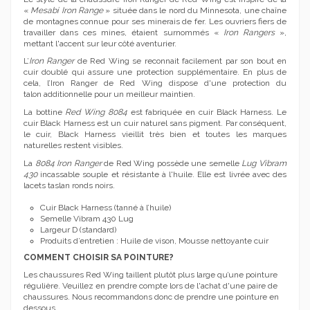
«
Mesabi Iron Range
» située dans le nord du Minnesota, une chaîne
de montagnes connue pour ses minerais de fer. Les ouvriers fiers de
travailler dans ces mines, étaient surnommés «
Iron Rangers
»,
mettant l'accent sur leur côté aventurier.
L’
Iron Ranger
de Red Wing se reconnait facilement par son bout en
cuir doublé qui assure une protection supplémentaire. En plus de
cela, l’Iron Ranger de Red Wing dispose d'une protection du
talon additionnelle pour un meilleur maintien.
La bottine
Red Wing 8084
est fabriquée en cuir Black Harness. Le
cuir Black Harness est un cuir naturel sans pigment. Par conséquent,
le cuir, Black Harness vieillit très bien et toutes les marques
naturelles restent visibles.
La
8084 Iron Ranger
de Red Wing possède une semelle
Lug Vibram
430
incassable souple et résistante à l'huile. Elle est livrée avec des
lacets taslan ronds noirs.
Cuir Black Harness (tanné à l’huile)
Semelle Vibram 430 Lug
Largeur D (standard)
Produits d’entretien : Huile de vison, Mousse nettoyante cuir
COMMENT CHOISIR SA POINTURE?
Les chaussures Red Wing taillent plutôt plus large qu’une pointure
régulière. Veuillez en prendre compte lors de l'achat d'une paire de
chaussures. Nous recommandons donc de prendre une pointure en
dessous.