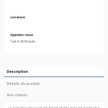
Livraison
Appelez-nous
(+33) 01.79.75.05.50
Description
Détails du produit
Avis clients
Le style de la chaussure Iron Ranger de Red Wing est inspiré de la