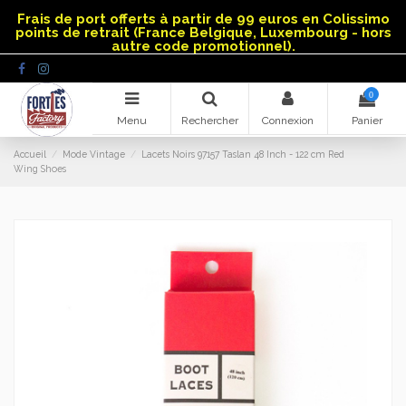
Panneau de gestion des cookies
Frais de port offerts à partir de 99 euros en Colissimo
points de retrait (France Belgique, Luxembourg - hors
autre code promotionnel).
0
Menu
Rechercher
Connexion
Panier
Accueil
Mode Vintage
Lacets Noirs 97157 Taslan 48 Inch - 122 cm Red
Wing Shoes