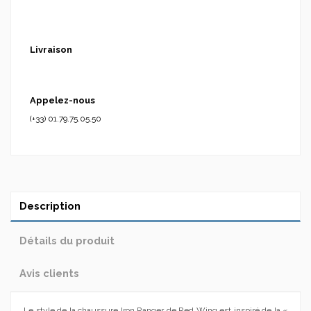
Livraison
Appelez-nous
(+33) 01.79.75.05.50
Description
Détails du produit
Avis clients
Le style de la chaussure Iron Ranger de Red Wing est inspiré de la «