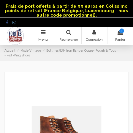
Panneau de gestion des cookies
Frais de port offerts à partir de 99 euros en Colissimo
points de retrait (France Belgique, Luxembourg - hors
autre code promotionnel).
0
Menu
Rechercher
Connexion
Panier
Accueil
Mode Vintage
Bottines 8085 Iron Ranger Copper Rough & Tough
- Red Wing Shoes