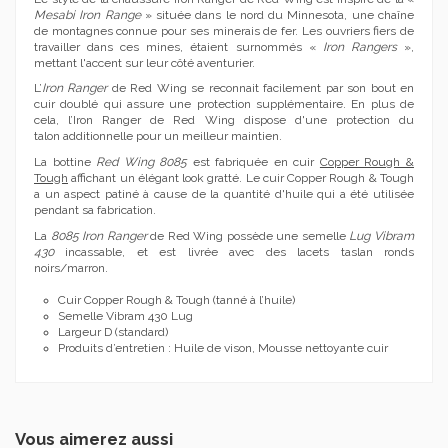
Mesabi Iron Range
» située dans le nord du Minnesota, une chaîne
de montagnes connue pour ses minerais de fer. Les ouvriers fiers de
travailler dans ces mines, étaient surnommés «
Iron Rangers
»,
mettant l'accent sur leur côté aventurier.
L’
Iron Ranger
de Red Wing se reconnait facilement par son bout en
cuir doublé qui assure une protection supplémentaire. En plus de
cela, l’Iron Ranger de Red Wing dispose d'une protection du
talon additionnelle pour un meilleur maintien.
La bottine
Red Wing 8085
est fabriquée en cuir
Copper Rough &
Tough
affichant un élégant look gratté. Le cuir Copper Rough & Tough
a un aspect patiné à cause de la quantité d'huile qui a été utilisée
pendant sa fabrication.
La
8085 Iron Ranger
de Red Wing possède une semelle
Lug Vibram
430
incassable, et est livrée avec des lacets taslan ronds
noirs/marron.
Cuir Copper Rough & Tough (tanné à l’huile)
Semelle Vibram 430 Lug
Largeur D (standard)
Produits d’entretien : Huile de vison, Mousse nettoyante cuir
Vous aimerez aussi