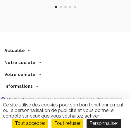
Actualité
Notre société
Votre compte
Informations
Marchand approuvé par la Société des Avis Garantis,
cliquez ici pour
vérifier
.
Ce site utilise des cookies pour son bon fonctionnement
ou la personnalisation de publicité et vous donne le
contrôle sur ceux que vous souhaitez activer
Tout accepter
Tout refuser
Personnaliser
Ajouter au panier
9.7
/10
2843 avis