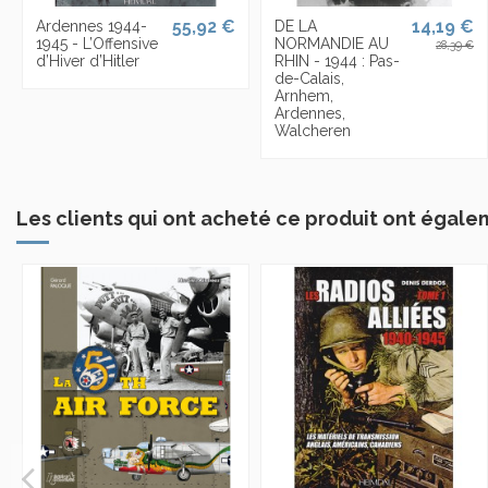
55,92 €
14,19 €
Ardennes 1944-
DE LA
1945 - L’Offensive
NORMANDIE AU
28,39 €
d’Hiver d’Hitler
RHIN - 1944 : Pas-
de-Calais,
Arnhem,
Ardennes,
Walcheren
Les clients qui ont acheté ce produit ont égale