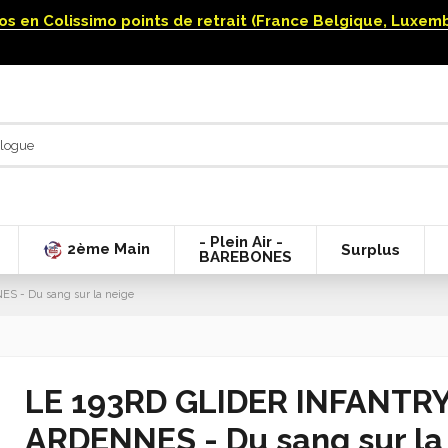
uros en Colissimo points de retrait (France Belgique, Luxe
- Plein Air -
2ème Main
Surplus
BAREBONES
 - Du sang sur la neige
LE 193RD GLIDER INFANTR
ARDENNES - Du sang sur la