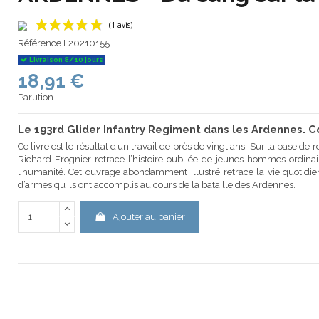
Référence
L20210155
Livraison 8/10 jours
18,91 €
(1 avis)
Parution
Le 193rd Glider Infantry Regiment dans les Ardennes. Co
Ce livre est le résultat d’un travail de près de vingt ans. Sur la base de 
Richard Frognier retrace l’histoire oubliée de jeunes hommes ordina
l’humanité. Cet ouvrage abondamment illustré retrace la vie quotidien
d’armes qu’ils ont accomplis au cours de la bataille des Ardennes.
Ajouter au panier