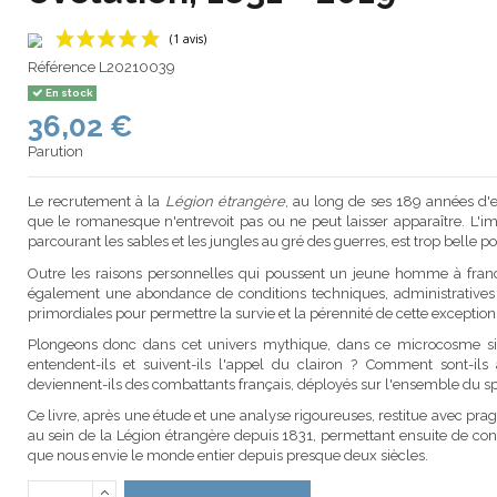
Référence
L20210039
En stock
36,02 €
(1 avis)
Parution
Le recrutement à la
Légion étrangère
, au long de ses 189 années d'
que le romanesque n'entrevoit pas ou ne peut laisser apparaître. L'i
parcourant les sables et les jungles au gré des guerres, est trop belle pour
Outre les raisons personnelles qui poussent un jeune homme à franchir
également une abondance de conditions techniques, administratives et
primordiales pour permettre la survie et la pérennité de cette exception, 
Plongeons donc dans cet univers mythique, dans ce microcosme si 
entendent-ils et suivent-ils l'appel du clairon ? Comment sont-ils ac
deviennent-ils des combattants français, déployés sur l'ensemble du spec
Ce livre, après une étude et une analyse rigoureuses, restitue avec pra
au sein de la Légion étrangère depuis 1831, permettant ensuite de co
que nous envie le monde entier depuis presque deux siècles.