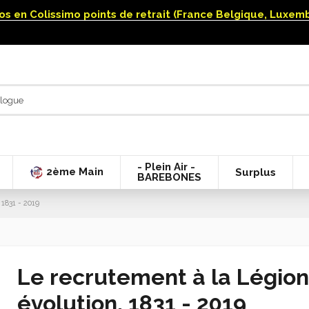
uros en Colissimo points de retrait (France Belgique, Luxe
- Plein Air -
2ème Main
Surplus
BAREBONES
 1831 - 2019
Le recrutement à la Légion 
évolution, 1831 - 2019