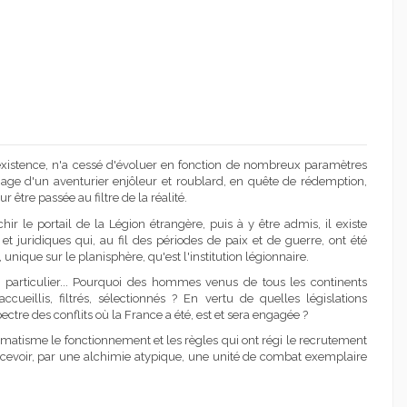
existence, n'a cessé d'évoluer en fonction de nombreux paramètres
mage d'un aventurier enjôleur et roublard, en quête de rédemption,
 être passée au filtre de la réalité.
 le portail de la Légion étrangère, puis à y être admis, il existe
 juridiques qui, au fil des périodes de paix et de guerre, ont été
unique sur le planisphère, qu'est l'institution légionnaire.
particulier... Pourquoi des hommes venus de tous les continents
cueillis, filtrés, sélectionnés ? En vertu de quelles législations
tre des conflits où la France a été, est et sera engagée ?
gmatisme le fonctionnement et les règles qui ont régi le recrutement
ncevoir, par une alchimie atypique, une unité de combat exemplaire