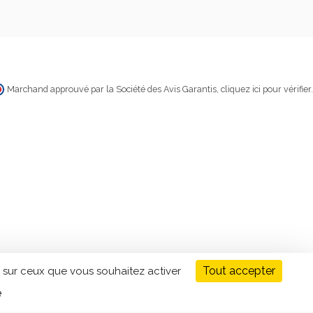
Marchand approuvé par la Société des Avis Garantis,
cliquez ici pour vérifier
.
Tout accepter
 sur ceux que vous souhaitez activer
é