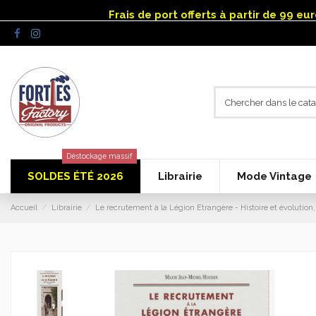
Panneau de gestion des cookies
Frais de port offerts à partir de 99 e
Déstockage massif
SOLDES ÉTÉ 2026
Librairie
Mode Vintage
Accueil
Librairie
Le recrutement à la Légion Etrangère - Histoire et évolution,