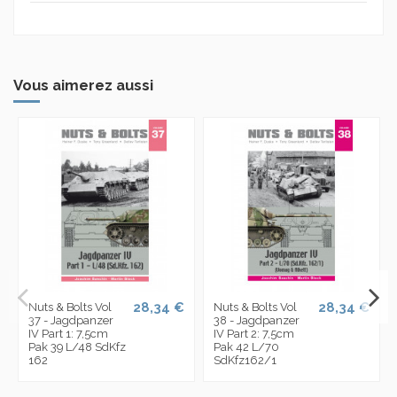
Vous aimerez aussi
28,34 €
28,34 €
Nuts & Bolts Vol
Nuts & Bolts Vol
37 - Jagdpanzer
38 - Jagdpanzer
IV Part 1: 7,5cm
IV Part 2: 7,5cm
Pak 39 L/48 SdKfz
Pak 42 L/70
162
SdKfz162/1