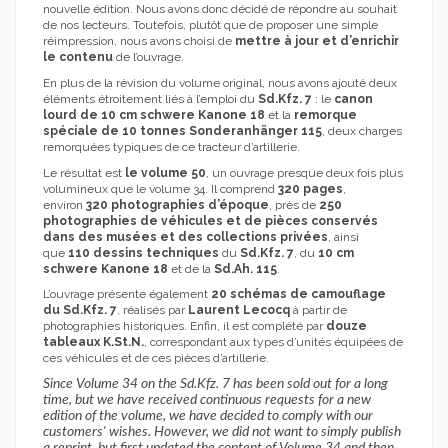
nouvelle édition. Nous avons donc décidé de répondre au souhait
de nos lecteurs. Toutefois, plutôt que de proposer une simple
réimpression, nous avons choisi de
mettre à jour et d’enrichir
le contenu
de l’ouvrage.
En plus de la révision du volume original, nous avons ajouté deux
éléments étroitement liés à l’emploi du
Sd.Kfz. 7
: le
canon
lourd de 10 cm schwere Kanone 18
et la
remorque
spéciale de 10 tonnes Sonderanhänger 115
, deux charges
remorquées typiques de ce tracteur d’artillerie.
Le résultat est
le volume 50
, un ouvrage presque deux fois plus
volumineux que le volume 34. Il comprend
320 pages
,
environ
320 photographies d’époque
, près de
250
photographies de véhicules et de pièces conservés
dans des musées et des collections privées
, ainsi
que
110 dessins techniques
du
Sd.Kfz. 7
, du
10 cm
schwere Kanone 18
et de la
Sd.Ah. 115
.
L’ouvrage présente également
20 schémas de camouflage
du Sd.Kfz. 7
, réalisés par
Laurent Lecocq
à partir de
photographies historiques. Enfin, il est complété par
douze
tableaux K.St.N.
, correspondant aux types d’unités équipées de
ces véhicules et de ces pièces d’artillerie.
Since Volume 34 on the Sd.Kfz. 7 has been sold out for a long
time, but we have received continuous requests for a new
edition of the volume, we have decided to comply with our
customers' wishes. However, we did not want to simply publish
a reprint, but first updated the content of Volume 34 and then