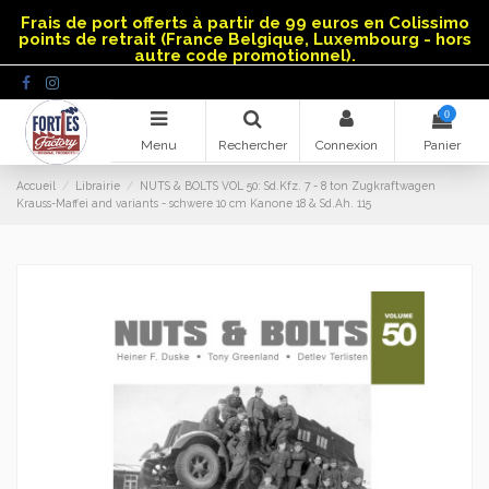
Panneau de gestion des cookies
Frais de port offerts à partir de 99 euros en Colissimo
points de retrait (France Belgique, Luxembourg - hors
autre code promotionnel).
0
Menu
Rechercher
Connexion
Panier
Accueil
Librairie
NUTS & BOLTS VOL 50: Sd.Kfz. 7 - 8 ton Zugkraftwagen
Krauss-Maffei and variants - schwere 10 cm Kanone 18 & Sd.Ah. 115