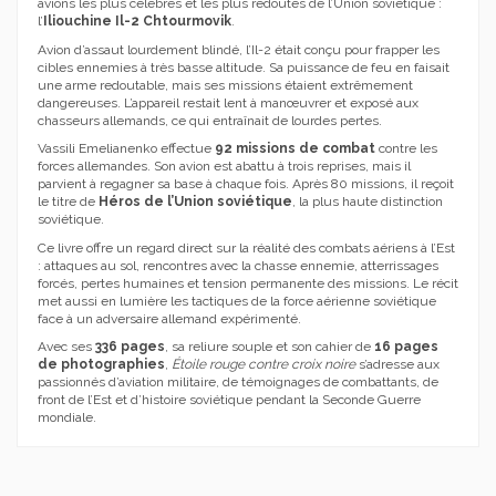
avions les plus célèbres et les plus redoutés de l’Union soviétique :
l’
Iliouchine Il-2 Chtourmovik
.
Avion d’assaut lourdement blindé, l’Il-2 était conçu pour frapper les
cibles ennemies à très basse altitude. Sa puissance de feu en faisait
une arme redoutable, mais ses missions étaient extrêmement
dangereuses. L’appareil restait lent à manœuvrer et exposé aux
chasseurs allemands, ce qui entraînait de lourdes pertes.
Vassili Emelianenko effectue
92 missions de combat
contre les
forces allemandes. Son avion est abattu à trois reprises, mais il
parvient à regagner sa base à chaque fois. Après 80 missions, il reçoit
le titre de
Héros de l’Union soviétique
, la plus haute distinction
soviétique.
Ce livre offre un regard direct sur la réalité des combats aériens à l’Est
: attaques au sol, rencontres avec la chasse ennemie, atterrissages
forcés, pertes humaines et tension permanente des missions. Le récit
met aussi en lumière les tactiques de la force aérienne soviétique
face à un adversaire allemand expérimenté.
Avec ses
336 pages
, sa reliure souple et son cahier de
16 pages
de photographies
,
Étoile rouge contre croix noire
s’adresse aux
passionnés d’aviation militaire, de témoignages de combattants, de
front de l’Est et d’histoire soviétique pendant la Seconde Guerre
mondiale.