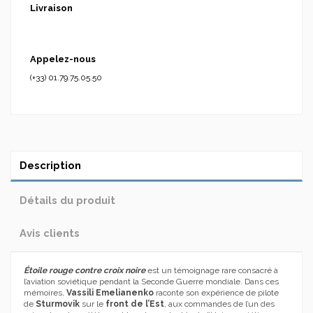
Livraison
Appelez-nous
(+33) 01.79.75.05.50
Description
Détails du produit
Avis clients
Étoile rouge contre croix noire
est un témoignage rare consacré à
l’aviation soviétique pendant la Seconde Guerre mondiale. Dans ces
mémoires,
Vassili Emelianenko
raconte son expérience de pilote
de
Sturmovik
sur le
front de l’Est
, aux commandes de l’un des