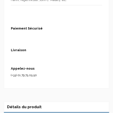
Hänni, Nigel Inkster, John C. Mallery, etc.
Paiement Sécurisé
Livraison
Appelez-nous
(+33) 01.79.75.05.50
Détails du produit