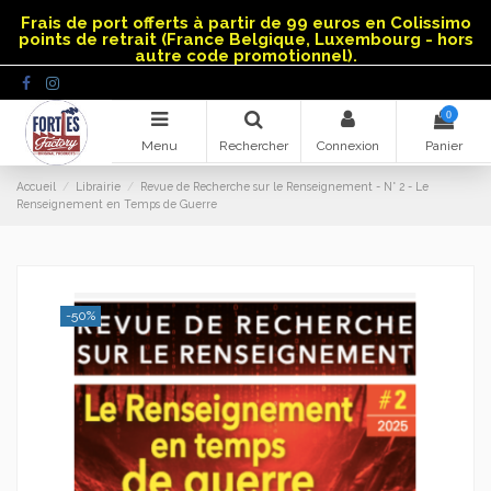
Panneau de gestion des cookies
Frais de port offerts à partir de 99 euros en Colissimo
points de retrait (France Belgique, Luxembourg - hors
autre code promotionnel).
0
Menu
Rechercher
Connexion
Panier
Accueil
Librairie
Revue de Recherche sur le Renseignement - N° 2 - Le
Renseignement en Temps de Guerre
-50%