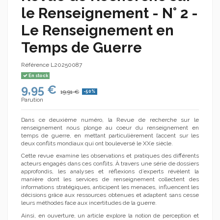
le Renseignement - N° 2 -
Le Renseignement en
Temps de Guerre
Référence
L20250087
En stock
9,95 €
19,91 €
-50%
Parution
Dans ce deuxième numéro, la Revue de recherche sur le
renseignement nous plonge au coeur du renseignement en
temps de guerre, en mettant particulièrement l’accent sur les
deux conflits mondiaux qui ont bouleversé le XXe siècle.
Cette revue examine les observations et pratiques des différents
acteurs engagés dans ces conflits. À travers une série de dossiers
approfondis, les analyses et réflexions d’experts révèlent la
manière dont les services de renseignement collectent des
informations stratégiques, anticipent les menaces, influencent les
décisions grâce aux ressources obtenues et adaptent sans cesse
leurs méthodes face aux incertitudes de la guerre.
Ainsi, en ouverture, un article explore la notion de perception et