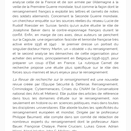
analyse celle de la France et de son armée par l’Allemagne à la
veille de la Première Guerre mondiale, tout comme la façon dont le
renseignement français a exploité les lettres et carnets de notes
des soldats allemands. Concernant la Seconde Guerre mondiale,
un chercheur enquête sur les sources réelles du réseau Lucie de
Rudolf Roessler en Suisse, tandis qu’un autre étudie le rôle de
Joséphine Baker dans le contre-espionnage français durant le
conflit. Enfin, en marge de ces axes, deux auteurs se penchent
sur la Cagoule, une organisation fasciste et terroriste française très
active entre 1936 et 1940 : le premier dresse un portrait du
singulier docteur Henry Martin, un « obsédé » du renseignement,
et le second analyse les démarches de cette organisation pour
acheter des armes, principalement en Belgique (1936-1937), pour
préparer un coup d’État en France. La rubrique Carnet de
recherche propose une étude plus spécifique sur le rôle des
forces sous-marines et leurs enjeux pour le renseignement.
La Revue de recherche sur le renseignement
est une nouvelle
revue créée par l’Équipe Sécurité & Défense, Renseignement,
Criminologie, Cybermenaces, Crises du CNAM (le Conservatoire
national des Arts et Métiers). Elle publie des articles de référence
dans tous les domaines d’étude sur le renseignement, non
seulement en histoire ou en sciences politiques, mais dans toutes
les disciplines universitaires. Elle aborde toutes les spécificités du
renseignement européen et mondial. Dirigée par le professeur
Philippe Baumard, elle compte dans son comité de rédaction de
nombreux experts du renseignement dont le professeur Alain
Bauer, Françoise Chalaye, Pierre Cruciani, Lukas Grave, Adrian