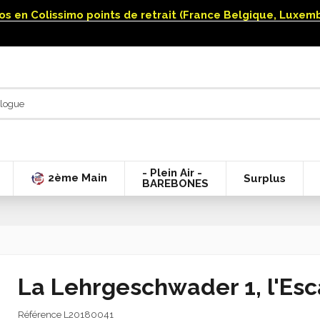
uros en Colissimo points de retrait (France Belgique, Luxe
- Plein Air -
2ème Main
Surplus
BAREBONES
La Lehrgeschwader 1, l'Esc
Référence
L20180041