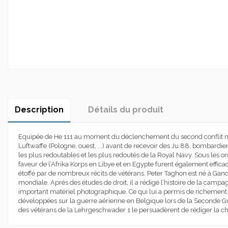
Description
Détails du produit
Equipée de He 111 au moment du déclenchement du second conflit mon
Luftwaffe (Pologne, ouest, ...) avant de recevoir des Ju 88, bombardie
les plus redoutables et les plus redoutés de la Royal Navy. Sous les or
faveur de l’Afrika Korps en Libye et en Egypte furent également effica
étoffé par de nombreux récits de vétérans. Peter Taghon est né à Gand 
mondiale. Après des études de droit, il a rédigé l’histoire de la cam
important matériel photographique. Ce qui lui a permis de richement i
développées sur la guerre aérienne en Belgique lors de la Seconde Gue
des vétérans de la Lehrgeschwader 1 le persuadèrent de rédiger la chr