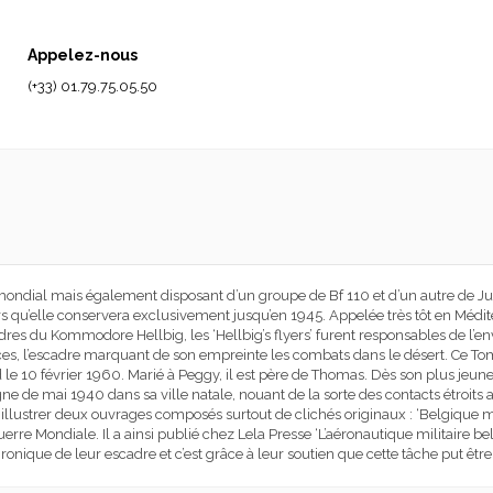
Appelez-nous
(+33) 01.79.75.05.50
dial mais également disposant d’un groupe de Bf 110 et d’un autre de Ju 
rs qu’elle conservera exclusivement jusqu’en 1945. Appelée très tôt en Médit
dres du Kommodore Hellbig, les ‘Hellbig’s flyers’ furent responsables de l’en
ces, l’escadre marquant de son empreinte les combats dans le désert. Ce Tome
le 10 février 1960. Marié à Peggy, il est père de Thomas. Dès son plus jeune 
pagne de mai 1940 dans sa ville natale, nouant de la sorte des contacts étro
llustrer deux ouvrages composés surtout de clichés originaux : ‘Belgique ma
rre Mondiale. Il a ainsi publié chez Lela Presse ‘L’aéronautique militaire b
onique de leur escadre et c’est grâce à leur soutien que cette tâche put êtr