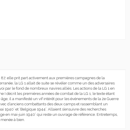
87, elle prit part activement aux premières campagnes de la
erranée, la LG 1 allait de suite se révéler comme un des adversaires
voi par le fond de nombreux navires alliés. Les actions de la LG 1 en
 I décrit les premières années de combat de la LG 1, le texte étant
âge, il a manifesté un vif intérêt pour les événements de la 2e Guerre
its avec d’anciens combattants des deux camps et rassemblant un
i 1940’ et ‘Belgique 1944’. Allaient s’ensuivre des recherches
elge en mai-juin 1940’ qui reste un ouvrage de référence. Entretemps,
e menée à bien.