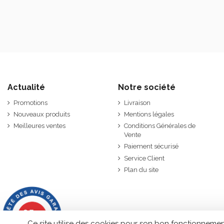
Actualité
Notre société
Promotions
Livraison
Nouveaux produits
Mentions légales
Meilleures ventes
Conditions Générales de
Vente
Paiement sécurisé
Service Client
Plan du site
9.7
/10
2843 avis
Ce site utilise des cookies pour son bon fonctionnemen