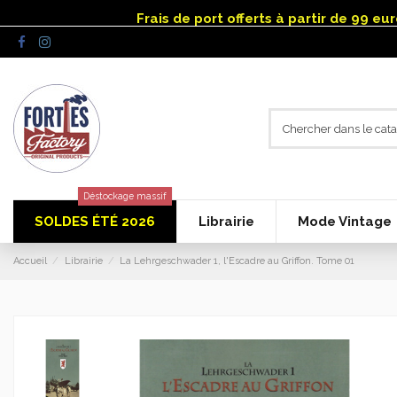
Panneau de gestion des cookies
Frais de port offerts à partir de 99 e
Déstockage massif
SOLDES ÉTÉ 2026
Librairie
Mode Vintage
Accueil
Librairie
La Lehrgeschwader 1, l'Escadre au Griffon. Tome 01