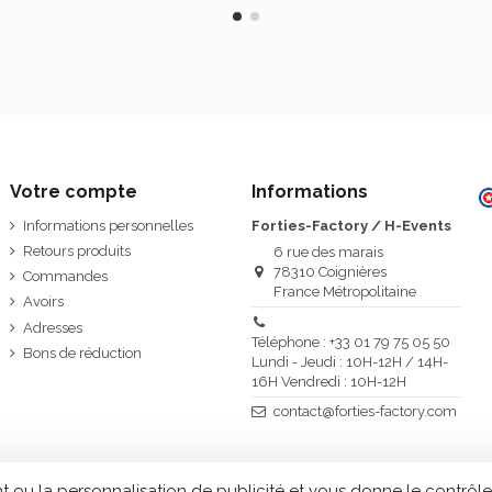
Votre compte
Informations
Informations personnelles
Forties-Factory / H-Events
Retours produits
6 rue des marais
78310 Coignières
Commandes
France Métropolitaine
Avoirs
Adresses
Téléphone : +33 01 79 75 05 50
Bons de réduction
Lundi - Jeudi : 10H-12H / 14H-
16H Vendredi : 10H-12H
contact@forties-factory.com
t ou la personnalisation de publicité et vous donne le contrôle