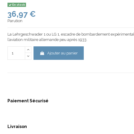
En stock
36,97 €
Parution
La Lehrgeschwader 1 ou LG 1, escadre de bombardement expérimentale, f
l’aviation militaire allemande peu après 1933.
Ajouter au panier
Paiement Sécurisé
Livraison