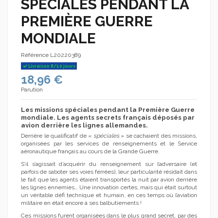
SPÉCIALES PENDANT LA
PREMIÈRE GUERRE
MONDIALE
Référence
L20220389
Livraison 8/10 jours
18,96 €
Parution
Les missions spéciales pendant la Première Guerre
mondiale. Les agents secrets français déposés par
avion derrière les lignes allemandes.
Derrière le qualificatif de «
spéciales
» se cachaient des missions,
organisées par les services de renseignements et le Service
aéronautique français au cours de la Grande Guerre.
S’il s’agissait d’acquérir du renseignement sur l’adversaire (et
parfois de saboter ses voies ferrées), leur particularité résidait dans
le fait que les agents étaient transportés la nuit par avion derrière
les lignes ennemies… Une innovation certes, mais qui était surtout
un véritable défi technique et humain, en ces temps où l’aviation
militaire en était encore à ses balbutiements !
Ces missions furent organisées dans le plus grand secret, par des