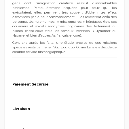
gens dont l’imagination créatrice résolut d’innombrables
problèmes. Particulièrement risquées pour ceux qui les
exécutaient, elles permirent très souvent d’obtenir les effets
escomptés par le haut commandement. Elles révélèrent enfin des
personnalités hors-normes, « missionnaires » héroïques (tels ces
douaniers et soldats anonymes, originaires des Ardennes), ou
pilotes casse-cous (tels les fameux Védrines, Guynemer ou
Navarre, et bien d’autres As français encore).
Cent ans après les faits, une étude précise de ces missions
spéciales restait à mener. Voici pourquoi Olivier Lahaie a décidé de
combler ce vide historiographique.
Paiement Sécurisé
Livraison