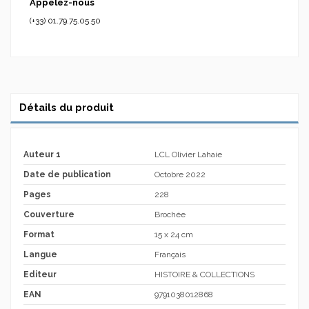
Appelez-nous
(+33) 01.79.75.05.50
Détails du produit
Auteur 1
LCL Olivier Lahaie
Date de publication
Octobre 2022
Pages
228
Couverture
Brochée
Format
15 x 24 cm
Langue
Français
Editeur
HISTOIRE & COLLECTIONS
EAN
9791038012868