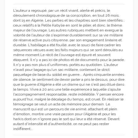
L'auteur a regroupé, par un récit vivant, alerte et précis, le
déroulement chronologique de sa conscription, en tout 26 mois,
dont 15 en Algérie. Les parties et les chapitres sont bien identifiés ;
ceux relatifs à la Petite Kabylie en sont le pilier, et donc, le thème
majeur de l'ouvrage. Les autres rubriques mettent en exergue la
volonté de l'auteur de s'exprimer durablement sur sa vie militaire
de réserve active puis citoyenne, par son engagement linéaire et
durable. L'habillage a été fouillé, avec le souci de faire cadrer les
séquences vécues avec les faits majeurs qui se sont déroulés au
même moment.Le récit de l'ouvrage est épuré et souvent
éloquent. Il n'y a pas ici de photos et de documents pour la parade.
Il n'y a pas non plus d'uniformes, portés au quotidien. L'auteur
n'avait pour bagage qu'un sac militaire, contenant le strict
paquetage de base du soldat en guerre... Après cinquante années
de silence, le sentiment de devoir parler a pris le dessus, pour dire
que la guerre d'Algérie a été un drame qui ne s'est pas dilué dans
le temps. Vivre à 20 ans une telle expérience à laquelle s'ajoute
l'accompagnement responsable, reste indélébile. Y penser encore
aujourd'hui, malgré le décalage du temps, est cruel. En réaliser le
témoignage se veut un acte de mémoire pour demain. Le
manuscrit qui est un parcours de vie animé, attachant et plein
d'émotion, montre une vraie passion pour l'Algérie et pour les
harkis dont on n'ignore pas le sort qui leur a été réservé. Devant
autant d'intensité et d'authenticité, on ne peut pas rester
indifférent...