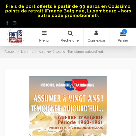
Panneau de gestion des cookies
Frais de port offerts à partir de 99 euros en Colissimo
points de retrait (France Belgique, Luxembourg - hors
autre code promotionnel).
0
Menu
Rechercher
Connexion
Panier
Accueil
Librairie
Assumer à 20 ans ! Témoigner aujourd'hui...