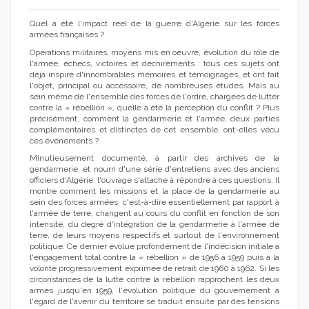
Quel a été l'impact réel de la guerre d'Algérie sur les forces
armées françaises ?
Opérations militaires, moyens mis en oeuvre, évolution du rôle de
l'armée, échecs, victoires et déchirements : tous ces sujets ont
déjà inspiré d'innombrables mémoires et témoignages, et ont fait
l'objet, principal ou accessoire, de nombreuses études. Mais au
sein même de l'ensemble des forces de l'ordre, chargées de lutter
contre la « rébellion », quelle a été la perception du conflit ? Plus
précisément, comment la gendarmerie et l'armée, deux parties
complémentaires et distinctes de cet ensemble, ont-elles vécu
ces événements ?
Minutieusement documenté, à partir des archives de la
gendarmerie, et nourri d'une série d'entretiens avec des anciens
officiers d'Algérie, l'ouvrage s'attache à répondre à ces questions. Il
montre comment les missions et la place de la gendarmerie au
sein des forces armées, c'est-à-dire essentiellement par rapport à
l'armée de terre, changent au cours du conflit en fonction de son
intensité, du degré d'intégration de la gendarmerie à l'armée de
terre, de leurs moyens respectifs et surtout de l'environnement
politique. Ce dernier évolue profondément de l'indécision initiale à
l'engagement total contre la « rébellion » de 1956 à 1959 puis à la
volonté progressivement exprimée de retrait de 1960 à 1962. Si les
circonstances de la lutte contre la rébellion rapprochent les deux
armes jusqu'en 1959, l'évolution politique du gouvernement à
l'égard de l'avenir du territoire se traduit ensuite par des tensions