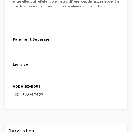
entre elles qui reflètent bien leurs différences de nature et de rôle
que les circonstances avaient momentanément occultées.
Paiement Sécurisé
Livraison
Appelez-nous
(+33) 01.79.75.05.50
Description