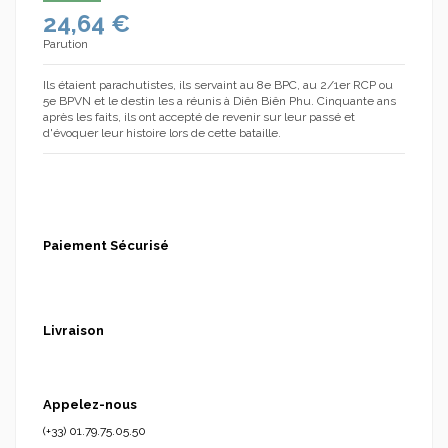
24,64 €
Parution
Ils étaient parachutistes, ils servaint au 8e BPC, au 2/1er RCP ou
5e BPVN et le destin les a réunis à Diên Biên Phu. Cinquante ans
après les faits, ils ont accepté de revenir sur leur passé et
d'évoquer leur histoire lors de cette bataille.
Paiement Sécurisé
Livraison
Appelez-nous
(+33) 01.79.75.05.50