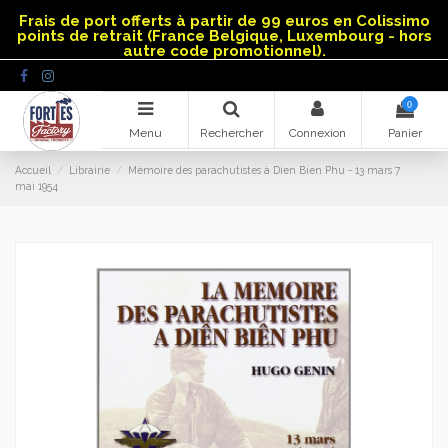
Panneau de gestion des cookies
Frais de port offerts à partir de 99 euros en Colissimo
points de retrait (France Belgique, Luxembourg - hors
autre code promotionnel).
0
Menu
Rechercher
Connexion
Panier
Accueil
Librairie
Mémoire des parachutistes à Dien Bien Phu - 13 mars 7
mai 1954