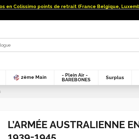
uros en Colissimo points de retrait (France Belgique, Luxe
- Plein Air -
2ème Main
Surplus
BAREBONES
5
L’ARMÉE AUSTRALIENNE EN
1939-1945