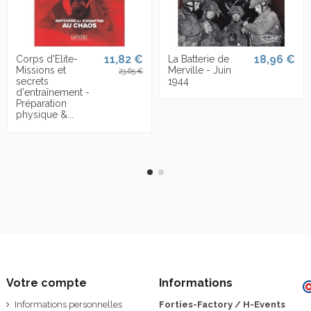
11,82 €
18,96 €
Corps d'Elite-
La Batterie de
Missions et
Merville - Juin
23,65 €
secrets
1944
d'entraînement -
Préparation
physique &...
Votre compte
Informations
Informations personnelles
Forties-Factory / H-Events