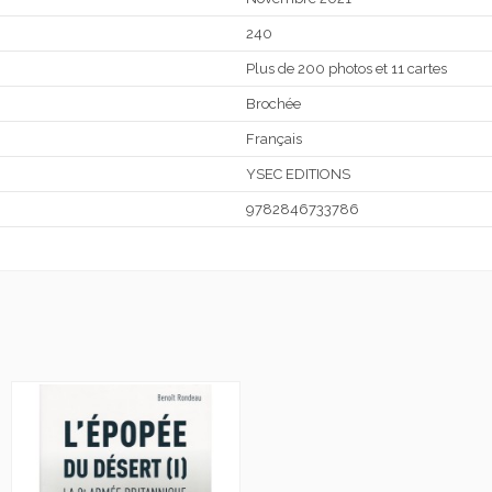
240
Plus de 200 photos et 11 cartes
Brochée
Français
YSEC EDITIONS
9782846733786