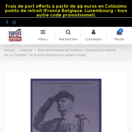
Panneau de gestion des cookies
Frais de port offerts à partir de 99 euros en Colissimo
points de retrait (France Belgique, Luxembourg - hors
autre code promotionnel).
0
Menu
Rechercher
Connexion
Panier
Accueil
Librairie
Dans les tempêtes de l'Histoire - Souvenirs du colonel
de La Chapelle - De la drôle de guerre au putsch d'Alger