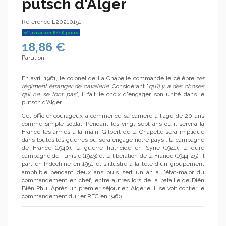
putsch d'Alger
Référence
L20210151
Livraison 8/10 jours
18,86 €
Parution
En avril 1961, le colonel de La Chapelle commande le célèbre
1er
régiment étranger de cavalerie
. Considérant "
qu'il y a des choses
qui ne se font pas
", il fait le choix d'engager son unité dans le
putsch d'Alger.
Cet officier courageux a commencé sa carrière à l'âge de 20 ans
comme simple soldat. Pendant les vingt-sept ans où il servira la
France les armes à la main, Gilbert de la Chapelle sera impliqué
dans toutes les guerres où sera engagé notre pays : la campagne
de France (1940), la guerre fratricide en Syrie (1941), la dure
campagne de Tunisie (1943) et la libération de la France (1944-45). Il
part en Indochine en 1951 et s'illustre à la tête d'un groupement
amphibie pendant deux ans puis sert un an à l'état-major du
commandement en chef, entre autres lors de la bataille de Diên
Biên Phu. Après un premier séjour en Algérie, il se voit confier le
commandement du 1er REC en 1960.