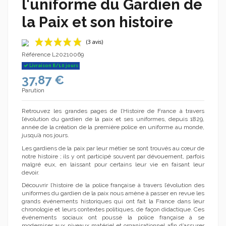
l'uniforme du Gardien de
la Paix et son histoire
Référence
L20210069
Livraison 8/10 jours
37,87 €
Parution
Retrouvez les grandes pages de l’Histoire de France à travers
l’évolution du gardien de la paix et ses uniformes, depuis 1829,
année de la création de la première police en uniforme au monde,
(3 avis)
jusqu’à nos jours.
Les gardiens de la paix par leur métier se sont trouvés au cœur de
notre histoire ; ils y ont participé souvent par dévouement, parfois
malgré eux, en laissant pour certains leur vie en faisant leur
devoir.
Découvrir l’histoire de la police française à travers l’évolution des
uniformes du gardien de la paix nous amène à passer en revue les
grands événements historiques qui ont fait la France dans leur
chronologie et leurs contextes politiques, de façon didactique. Ces
événements sociaux ont poussé la police française à se
moderniser aux niveaux matériel et organisationnel afin d’assurer