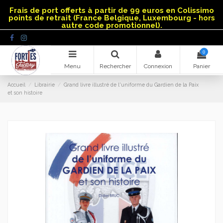
Panneau de gestion des cookies
Frais de port offerts à partir de 99 euros en Colissimo
points de retrait (France Belgique, Luxembourg - hors
autre code promotionnel).
0
Menu
Rechercher
Connexion
Panier
Accueil
Librairie
Grand livre illustré de l'uniforme du Gardien de la Paix
et son histoire